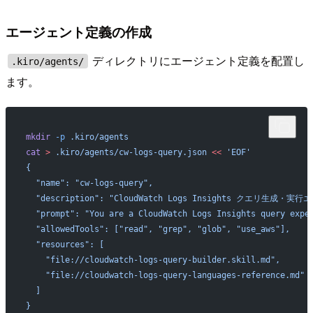
エージェント定義の作成
ディレクトリにエージェント定義を配置し
.kiro/agents/
ます。
mkdir
 -p
 .kiro/agents
cat
 >
 .kiro/agents/cw-logs-query.json
 <<
 'EOF'
{
  "name": "cw-logs-query",
  "description": "CloudWatch Logs Insights クエリ生成・実
  "prompt": "You are a CloudWatch Logs Insights query expe
  "allowedTools": ["read", "grep", "glob", "use_aws"],
  "resources": [
    "file://cloudwatch-logs-query-builder.skill.md",
    "file://cloudwatch-logs-query-languages-reference.md"
  ]
}