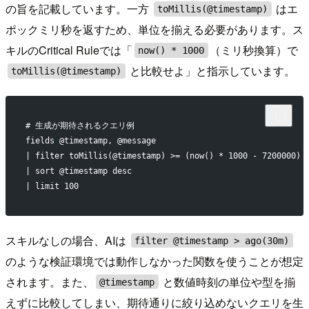
の旨を記載しています。一方
はエ
toMillis(@timestamp)
ポックミリ秒を返すため、単位を揃える必要があります。ス
キルのCritical Ruleでは「
（ミリ秒換算）で
now() * 1000
と比較せよ」と指示しています。
toMillis(@timestamp)
# 生成が期待されるクエリ例
fields @timestamp, @message
| filter toMillis(@timestamp) >= (now() * 1000 - 7200000)
| sort @timestamp desc
| limit 100
スキルなしの場合、AIは
filter @timestamp > ago(30m)
のような検証環境では動作しなかった関数を使うことが想定
されます。また、
と数値時刻の単位や型を揃
@timestamp
えずに比較してしまい、期待通りに絞り込めないクエリを生