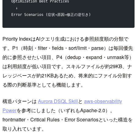
Optimization Best Practices
  ↓
Error Scenarios (症状→原因→修正の逆引き)
Priority IndexはAIクエリ生成における参照頻度順の分類で
す。P1（時刻・filter・fields・sort/limit・parse）は毎回優先
的に参照させたい項目、P4（dedup・expand・unmask等）
は利用頻度が低い項目です。スキルファイルが約29KB、ナ
レッジベースが約21KBあるため、将来的にファイル分割す
る際の判断基準としても機能します。
構造パターンは
Aurora DSQL Skill
と
aws-observability
Power
を参考にしました（いずれもApache-2.0）。
frontmatter・Critical Rules・Error Scenariosといった構造を
取り入れています。