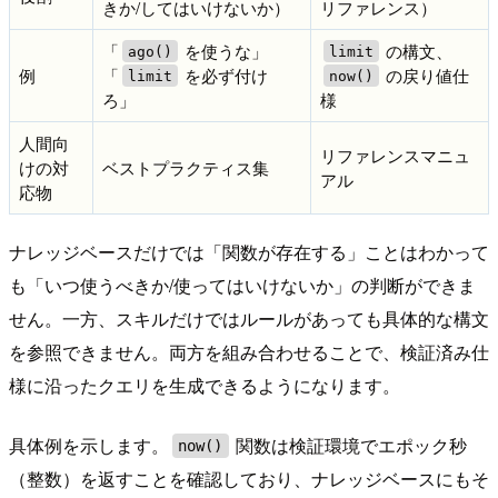
きか/してはいけないか）
リファレンス）
「
を使うな」
の構文、
ago()
limit
例
「
を必ず付け
の戻り値仕
limit
now()
ろ」
様
人間向
リファレンスマニュ
けの対
ベストプラクティス集
アル
応物
ナレッジベースだけでは「関数が存在する」ことはわかって
も「いつ使うべきか/使ってはいけないか」の判断ができま
せん。一方、スキルだけではルールがあっても具体的な構文
を参照できません。両方を組み合わせることで、検証済み仕
様に沿ったクエリを生成できるようになります。
具体例を示します。
関数は検証環境でエポック秒
now()
（整数）を返すことを確認しており、ナレッジベースにもそ