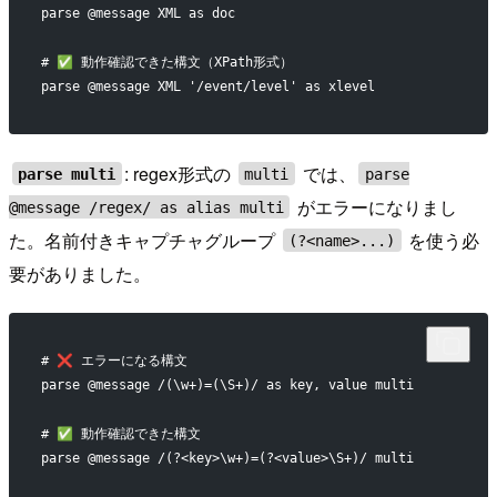
parse @message XML as doc
# ✅ 動作確認できた構文（XPath形式）
parse @message XML '/event/level' as xlevel
: regex形式の
では、
parse multi
multi
parse
がエラーになりまし
@message /regex/ as alias multi
た。名前付きキャプチャグループ
を使う必
(?<name>...)
要がありました。
# ❌ エラーになる構文
parse @message /(\w+)=(\S+)/ as key, value multi
# ✅ 動作確認できた構文
parse @message /(?<key>\w+)=(?<value>\S+)/ multi