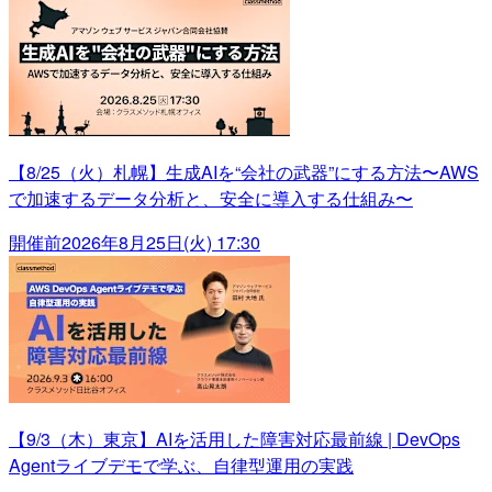
【8/25（火）札幌】生成AIを“会社の武器”にする方法〜AWS
で加速するデータ分析と、安全に導入する仕組み〜
開催前
2026年8月25日(火) 17:30
【9/3（木）東京】AIを活用した障害対応最前線 | DevOps
Agentライブデモで学ぶ、自律型運用の実践