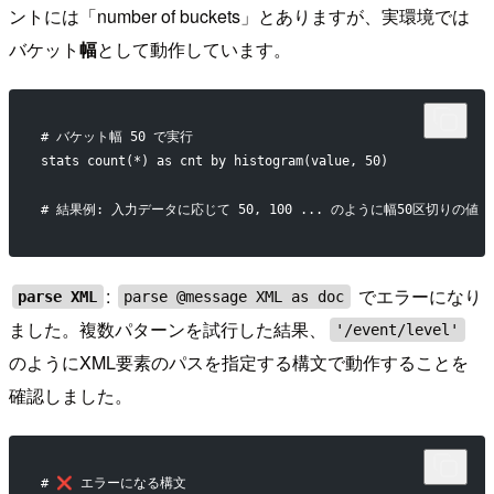
ントには「number of buckets」とありますが、実環境では
バケット
幅
として動作しています。
# バケット幅 50 で実行
stats count(*) as cnt by histogram(value, 50)
# 結果例: 入力データに応じて 50, 100 ... のように幅50区切りの
:
でエラーになり
parse XML
parse @message XML as doc
ました。複数パターンを試行した結果、
'/event/level'
のようにXML要素のパスを指定する構文で動作することを
確認しました。
# ❌ エラーになる構文