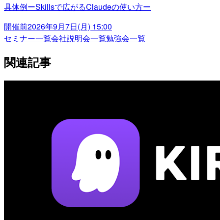
具体例ーSkillsで広がるClaudeの使い方ー
開催前
2026年9月7日(月) 15:00
セミナー一覧
会社説明会一覧
勉強会一覧
関連記事