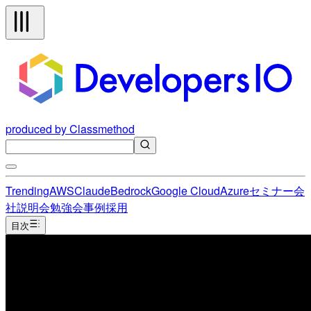
produced by Classmethod
Trending
AWS
Claude
Bedrock
Google Cloud
Azure
セミナー
会
社説明会
勉強会
事例
採用
目次