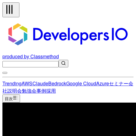
produced by Classmethod
Trending
AWS
Claude
Bedrock
Google Cloud
Azure
セミナー
会
社説明会
勉強会
事例
採用
目次