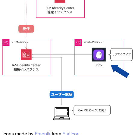
Icons made by
Freepik
from
Flaticon