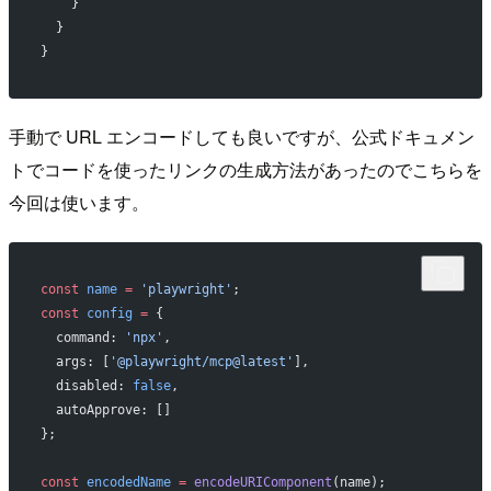
    }
  }
}
手動で URL エンコードしても良いですが、公式ドキュメン
トでコードを使ったリンクの生成方法があったのでこちらを
今回は使います。
const
 name
 =
 'playwright'
;
const
 config
 =
 {
  command: 
'npx'
,
  args: [
'@playwright/mcp@latest'
],
  disabled: 
false
,
  autoApprove: []
};
const
 encodedName
 =
 encodeURIComponent
(name);