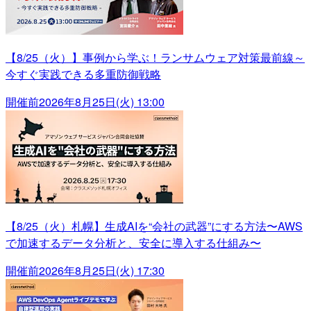
【8/25（火）】事例から学ぶ！ランサムウェア対策最前線～
今すぐ実践できる多重防御戦略
開催前
2026年8月25日(火) 13:00
【8/25（火）札幌】生成AIを“会社の武器”にする方法〜AWS
で加速するデータ分析と、安全に導入する仕組み〜
開催前
2026年8月25日(火) 17:30