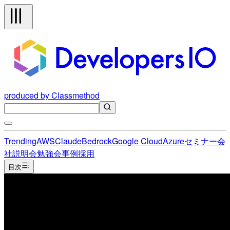
produced by Classmethod
Trending
AWS
Claude
Bedrock
Google Cloud
Azure
セミナー
会
社説明会
勉強会
事例
採用
目次