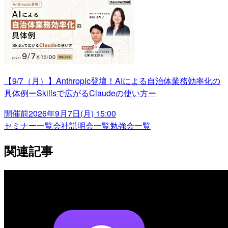
【9/7（月）】Anthropic登壇！AIによる自治体業務効率化の
具体例ーSkillsで広がるClaudeの使い方ー
開催前
2026年9月7日(月) 15:00
セミナー一覧
会社説明会一覧
勉強会一覧
関連記事