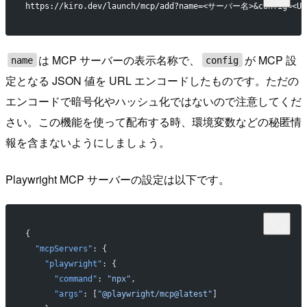
https://kiro.dev/launch/mcp/add?name=<サーバー名>&config
は MCP サーバーの表示名称で、
が MCP 設
name
config
定となる JSON 値を URL エンコードしたものです。ただの
エンコードで暗号化やハッシュ化ではないので注意してくだ
さい。この機能を使って配布する時、環境変数などの秘匿情
報を含まないようにしましょう。
Playwright MCP サーバーの設定は以下です。
{
  "mcpServers"
: {
    "playwright"
: {
      "command"
: 
"npx"
,
      "args"
: [
"@playwright/mcp@latest"
]