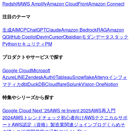
Redshift
AWS Amplify
Amazon CloudFront
Amazon Connect
注目のテーマ
生成AI
MCP
ChatGPT
Claude
Amazon Bedrock
RAG
Amazon
Q
GitHub Copilot
Devin
Cursor
Obsidian
モダンデータスタック
Python
セキュリティ
PM
プロダクトやサービスで探す
Google Cloud
Microsoft
Azure
LINE
Zendesk
Auth0
Tableau
Snowflake
Alteryx
インフォ
マティカ
dbt
DuckDB
Cloudflare
Splunk
Vision One
Notion
特集やシリーズから探す
Google Cloud Next ’25
AWS re:Invent 2025
AWS再入門
2024
AWSトレンドチェック
初心者向け
AWSテクニカルサポ
ート
AWS認定（資格）
製造業関連
ジョインブログ
くらめそ