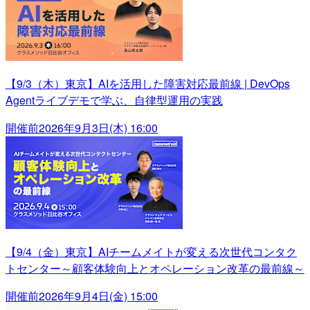
【9/3（木）東京】AIを活用した障害対応最前線 | DevOps
Agentライブデモで学ぶ、自律型運用の実践
開催前
2026年9月3日(木) 16:00
【9/4（金）東京】AIチームメイトが変える次世代コンタク
トセンター～顧客体験向上とオペレーション改革の最前線～
開催前
2026年9月4日(金) 15:00