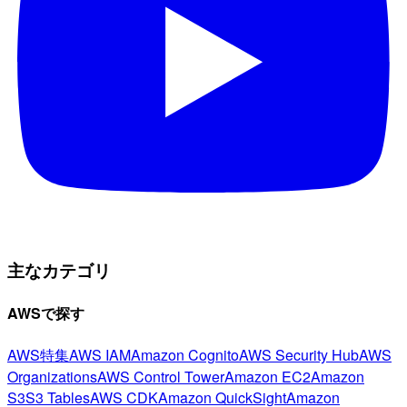
主なカテゴリ
AWSで探す
AWS特集
AWS IAM
Amazon Cognito
AWS Security Hub
AWS
Organizations
AWS Control Tower
Amazon EC2
Amazon
S3
S3 Tables
AWS CDK
Amazon QuickSight
Amazon