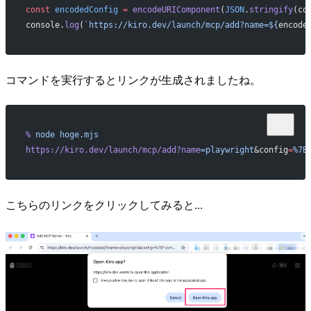
const
 encodedConfig
 =
 encodeURIComponent
(
JSON
.
stringify
(co
console.
log
(
`https://kiro.dev/launch/mcp/add?name=${
encode
コマンドを実行するとリンクが生成されましたね。
%
 node
 hoge.mjs
https://kiro.dev/launch/mcp/add?name
=playwright
&config
=
%7B
こちらのリンクをクリックしてみると...