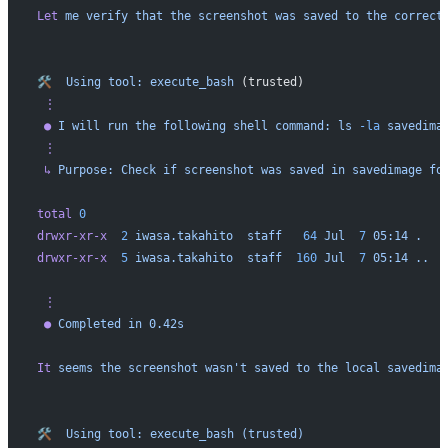
Let
 me
 verify
 that
 the
 screenshot
 was
 saved
 to
 the
 correct
🛠️
  Using
 tool:
 execute_bash
 (trusted)
 ⋮
 ●
 I
 will
 run
 the
 following
 shell
 command:
 ls
 -la
 savedima
 ⋮
 ↳
 Purpose:
 Check
 if
 screenshot
 was
 saved
 in
 savedimage
 fo
total
 0
drwxr-xr-x
  2
 iwasa.takahito
  staff
   64
 Jul
  7
 05:14
 .
drwxr-xr-x
  5
 iwasa.takahito
  staff
  160
 Jul
  7
 05:14
 ..
 ⋮
 ●
 Completed
 in
 0.42s
It
 seems
 the
 screenshot
 wasn't saved to the local savedima
🛠️  Using tool: execute_bash (trusted)