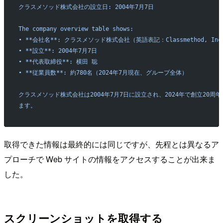
クラスメソッド株式会社の設立日: 2004年7月7日
The company overview table shows:
• **会社名**: クラスメソッド株式会社（英語表記：Classmethod, Inc
• **設立**: 2004年7月7日
• **代表取締役**: 横田 聡
• **従業員数**: 約780名（2024年7月現在、グループ全体）
クラスメソッド株式会社は2004年7月7日に設立され、2024年で創立20
ます。
取得できた情報は最終的には同じですが、先程とは異なるア
プローチで Web サイトの情報をアクセスすることが出来ま
した。
スクリーンショットを取得する