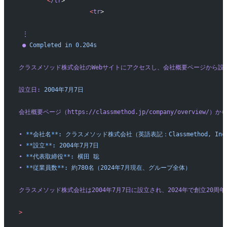
        <
/tr
>
                    <
tr
>
 ⋮
 ●
 Completed
 in
 0.204s
クラスメソッド株式会社のWebサイトにアクセスし、会社概要ページから設
設立日:
 2004年7月7日
会社概要ページ（https://classmethod.jp/company/overview/
•
 **
会社名
**
:
 クラスメソッド株式会社（英語表記：Classmethod,
 In
•
 **
設立
**
:
 2004年7月7日
•
 **
代表取締役
**
:
 横田
 聡
•
 **
従業員数
**
:
 約780名（2024年7月現在、グループ全体）
クラスメソッド株式会社は2004年7月7日に設立され、2024年で創立20周
>