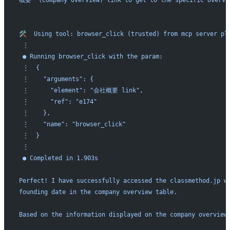
🛠️  Using tool: browser_click (trusted) from mcp server pl
 ⋮ 
 ● Running browser_click with the param:
 ⋮  {
 ⋮    "arguments": {
 ⋮      "element": "会社概要 link",
 ⋮      "ref": "e174"
 ⋮    },
 ⋮    "name": "browser_click"
 ⋮  }
 ⋮ 
 ● Completed in 1.903s
Perfect! I have successfully accessed the classmethod.jp w
founding date in the company overview table.
Based on the information displayed on the company overview