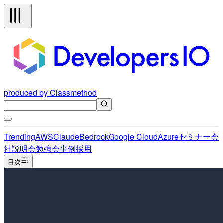
produced by Classmethod
Trending
AWS
Claude
Bedrock
Google Cloud
Azure
セミナー
会
社説明会
勉強会
事例
採用
目次