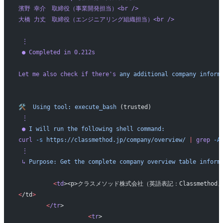
濱野 幸介　取締役（事業開発担当）<br />
大橋 力丈　取締役（エンジニアリング組織担当）<br />
 ⋮ 
 ● Completed in 0.212s
Let me also check if there'
s
 any
 additional
 company
 inform
🛠️
  Using
 tool:
 execute_bash
 (trusted)
 ⋮
 ●
 I
 will
 run
 the
 following
 shell
 command:
curl
 -s
 https://classmethod.jp/company/overview/
 |
 grep
 -A
 ⋮
 ↳
 Purpose:
 Get
 the
 complete
 company
 overview
 table
 inform
          <
td
><p>クラスメソッド株式会社（英語表記：Classmethod,
<
/td
>
        <
/tr
>
                    <
tr
>