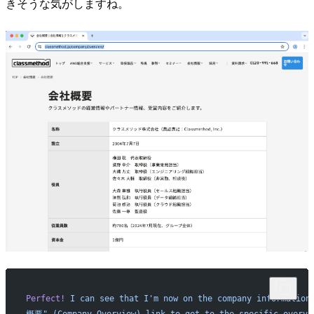
きそうな気がしますね。
Perfect!
 I
 can
 see
 that
 I'm now on the company information
概要" (Company Overview) link to get to the specific overvi