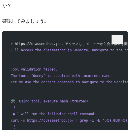
か？
確認してみましょう。
>
 https://classmethod.jp にアクセスし、メニューから会社
I
'll access the classmethod.jp website, navigate to the co
Tool validation failed: 
The tool, "dummy" is supplied with incorrect name
Let me use the correct approach to navigate to the website
🛠️  Using tool: execute_bash (trusted)
 ⋮ 
 ● I will run the following shell command: 
curl -s https://classmethod.jp/ | grep -i -E "(会社概要|会社
 ⋮ 