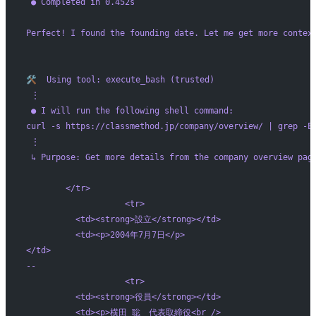
 ● Completed in 0.452s
Perfect! I found the founding date. Let me get more contex
🛠️  Using tool: execute_bash (trusted)
 ⋮ 
 ● I will run the following shell command: 
curl -s https://classmethod.jp/company/overview/ | grep
 ⋮ 
 ↳ Purpose: Get more details from the company overview pag
        </tr>
                    <tr>
          <td><strong>設立</strong></td>
          <td><p>2004年7月7日</p>
</td>
--
                    <tr>
          <td><strong>役員</strong></td>
          <td><p>横田 聡　代表取締役<br />