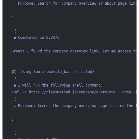
 ↳ Purpose: Search for company overview or about page link
:
 ⋮ 
 ● Completed in 0.337s
Great! I found the company overview link. Let me access th
🛠️  Using tool: execute_bash (trusted)
 ⋮ 
 ● I will run the following shell command: 
curl -s https://classmethod.jp/company/overview/ | grep -
 ⋮ 
 ↳ Purpose: Access the company overview page to find the f
:
 ⋮ 