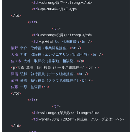
          <
td
><strong>設立</strong></td>
          <
td
><p>2004年7月7日</p>
<
/td
>
        <
/tr
>
                    <
tr
>
          <
td
><strong>役員</strong></td>
          <
td
><p>横田 
聡　代表取締役
<
br
 /
>
濱野
 幸介　取締役（事業開発担当）
<
br
 /
>
大橋
 力丈　取締役（エンジニアリング組織担当）
<
br
 /
>
佐々木
 大輔　取締役（非常勤、相談役）
<
/
p
>
<
p
>
大森 章雅　執行役員（セールス組織担当）
<
br /
>
津熊
 弘和　執行役員（データ組織担当）
<
br
 /
>
菊池
 修治　執行役員（クラウド組織担当）
<
br
 /
>
佐藤
 一尊　監査役
<
/
p
>
<
/td
>
        <
/tr
>
                    <
tr
>
          <
td
><strong>従業員数</strong></td>
          <
td
><p>約780名（2024年7月現在、グループ全体）</p>
<
/td
>