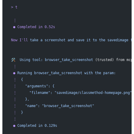
> t
 ⋮ 
 ● Completed in 0.52s
Now I'
ll
 take
 a
 screenshot
 and
 save
 it
 to
 the
 savedimage
 f
🛠️
  Using
 tool:
 browser_take_screenshot
 (trusted) from mcp
 ⋮
 ●
 Running
 browser_take_screenshot
 with
 the
 param:
 ⋮
  {
 ⋮
    "arguments":
 {
 ⋮
      "filename":
 "savedimage/classmethod-homepage.png"
 ⋮
    },
 ⋮
    "name":
 "browser_take_screenshot"
 ⋮
  }
 ⋮
 ●
 Completed
 in
 0.129s