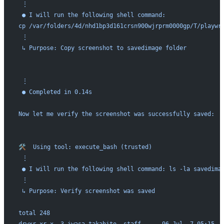
 ⋮ 
 ● I will run the following shell command: 
cp /var/folders/4d/nhd1bp3d161crsn900wjrprm0000gp/T/playwr
 ⋮ 
 ↳ Purpose: Copy screenshot to savedimage folder
 ⋮ 
 ● Completed in 0.14s
Now let me verify the screenshot was successfully saved:
🛠️  Using tool: execute_bash (trusted)
 ⋮ 
 ● I will run the following shell command: ls -la savedima
 ⋮ 
 ↳ Purpose: Verify screenshot was saved
total 248
drwxr-xr-x  3 iwasa.takahito  staff      96 Jul  7 05:15 .