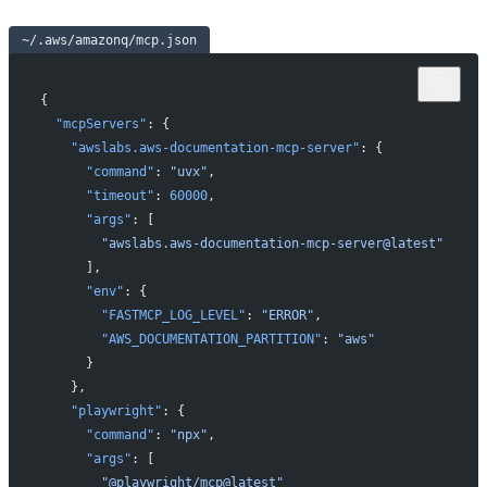
~/.aws/amazonq/mcp.json
{
  "mcpServers"
: {
    "awslabs.aws-documentation-mcp-server"
: {
      "command"
: 
"uvx"
,
      "timeout"
: 
60000
,
      "args"
: [
        "awslabs.aws-documentation-mcp-server@latest"
      ],
      "env"
: {
        "FASTMCP_LOG_LEVEL"
: 
"ERROR"
,
        "AWS_DOCUMENTATION_PARTITION"
: 
"aws"
      }
    },
    "playwright"
: {
      "command"
: 
"npx"
,
      "args"
: [
        "@playwright/mcp@latest"