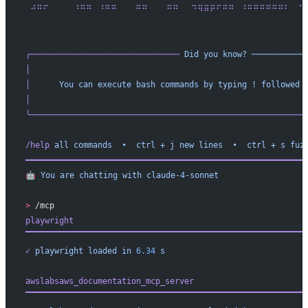
 ⠚⠛⠋⠀⠀⠀⠀⠘⠛⠛⠀⠘⠛⠛⠀⠀⠀⠛⠛⠀⠀⠀⠛⠛⠀⠀⠙⠻⠿⠟⠋⠛⠛⠀⠘⠛⠛⠛⠛⠛⠛⠃⠀⠈
 ⠀⠀⠀⠀⠀⠀⠀⠀⠀⠀⠀⠀⠀⠀⠀⠀⠀⠀⠀⠀⠀⠀⠀⠀⠀⠀⠀⠀⠀⠀⠀⠀⠀⠀⠀⠀⠀⠀⠀⠀⠀⠀⠀⠀
╭───────────────────────────────
 Did
 you
 know?
 ───────────
│
                                                         
│
      You
 can
 execute
 bash
 commands
 by
 typing
 !
 followed
 
│
                                                         
╰─────────────────────────────────────────────────────────
/help
 all
 commands
  •
  ctrl
 +
 j
 new
 lines
  •
  ctrl
 +
 s
 fuz
━━━━━━━━━━━━━━━━━━━━━━━━━━━━━━━━━━━━━━━━━━━━━━━━━━━━━━━━━━
🤖
 You
 are
 chatting
 with
 claude-4-sonnet
>
 /mcp
playwright
▔▔▔▔▔▔▔▔▔▔▔▔▔▔▔▔▔▔▔▔▔▔▔▔▔▔▔▔▔▔▔▔▔▔▔▔▔▔▔▔▔▔▔▔▔▔▔▔▔▔▔▔▔▔▔▔▔▔
✓
 playwright
 loaded
 in
 6.34
 s
awslabsaws_documentation_mcp_server
▔▔▔▔▔▔▔▔▔▔▔▔▔▔▔▔▔▔▔▔▔▔▔▔▔▔▔▔▔▔▔▔▔▔▔▔▔▔▔▔▔▔▔▔▔▔▔▔▔▔▔▔▔▔▔▔▔▔