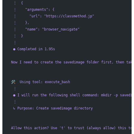
 ⋮  {
 ⋮    "arguments": {
 ⋮      "url": "https://classmethod.jp"
 ⋮    },
 ⋮    "name": "browser_navigate"
 ⋮  }
 ⋮ 
 ● Completed in 1.95s
Now I need to create the savedimage folder first, then tak
🛠️  Using tool: execute_bash
 ⋮ 
 ● I will run the following shell command: mkdir -p savedi
 ⋮ 
 ↳ Purpose: Create savedimage directory
Allow this action? Use '
t
' to trust (always allow) this to