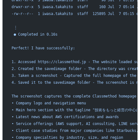
drwxr-xr-x  5 iwasa.takahito  staff     160 Jul  7 05:14 .
-rw-r--r--  1 iwasa.takahito  staff  125895 Jul  7 05:15 c
 ⋮ 
 ● Completed in 0.16s
Perfect! I have successfully:
1. Accessed https://classmethod.jp - The website loaded su
2. Created the savedimage folder - The directory was creat
3. Taken a screenshot - Captured the full homepage of the 
4. Saved it to the savedimage folder - The screenshot is n
The screenshot captures the complete Classmethod homepage 
• Company logo and navigation menu
• Main hero section with the tagline "技術をもっと経営の中心に" (P
• Latest news about AWS certifications and awards
• Service offerings (AWS support, AI consulting, LINE serv
• Client case studies from major companies like Starbucks,
• Company specialties by industry, size, and region