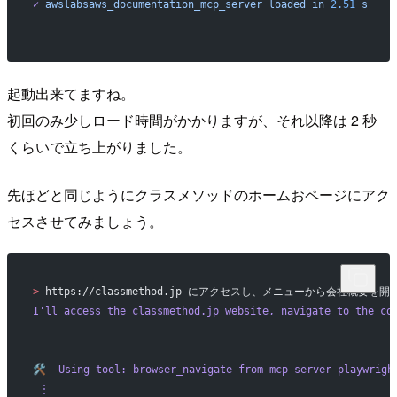
✓
 awslabsaws_documentation_mcp_server
 loaded
 in
 2.51
 s
起動出来てますね。
初回のみ少しロード時間がかかりますが、それ以降は 2 秒
くらいで立ち上がりました。
先ほどと同じようにクラスメソッドのホームおページにアク
セスさせてみましょう。
>
 https://classmethod.jp にアクセスし、メニューから会社
I
'll access the classmethod.jp website, navigate to the co
🛠️  Using tool: browser_navigate from mcp server playwrigh
 ⋮ 