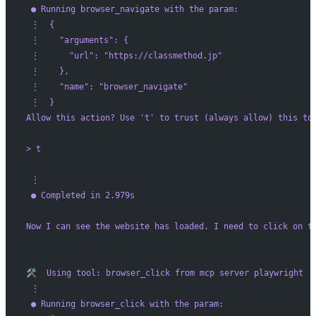
 ● Running browser_navigate with the param:
 ⋮  {
 ⋮    "arguments": {
 ⋮      "url": "https://classmethod.jp"
 ⋮    },
 ⋮    "name": "browser_navigate"
 ⋮  }
Allow this action? Use '
t
' to trust (always allow) this to
> t
 ⋮ 
 ● Completed in 2.979s
Now I can see the website has loaded. I need to click on 
🛠️  Using tool: browser_click from mcp server playwright
 ⋮ 
 ● Running browser_click with the param: