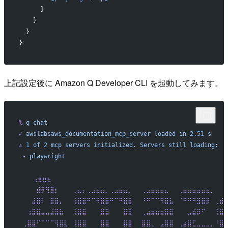
      ]
    }
  }
}
上記設定後に Amazon Q Developer CLI を起動してみます。
%
 q
 chat
✓
 awslabsaws_documentation_mcp_server
 loaded
 in
 2.51
 s
⚠
 1
 of
 2
 mcp
 servers
 initialized.
 Servers
 still
 loading:
 -
 playwright
    ⢠⣶⣶⣦⠀⠀⠀⠀⠀⠀⠀⠀⠀⠀⠀⠀⠀⠀⠀⠀⠀⠀⠀⠀⠀⠀⠀⠀⠀⠀⠀⠀⠀⠀⠀⠀⠀⠀⠀⠀⠀⠀
 ⠀⠀⠀⣾⡿⢻⣿⡆⠀⠀⠀⢀⣄⡄⢀⣠⣤⣤⡀⢀⣠⣤⣤⡀⠀⠀⢀⣠⣤⣤⣤⣄⠀⠀⢀⣤⣤⣤⣤⣤⣤⡀⠀⠀
 ⠀⠀⣼⣿⠇⠀⣿⣿⡄⠀⠀⢸⣿⣿⠛⠉⠻⣿⣿⠛⠉⠛⣿⣿⠀⠀⠘⠛⠉⠉⠻⣿⣧⠀⠈⠛⠛⠛⣻⣿⡿⠀⢀⣾
 ⠀⢰⣿⣿⣤⣤⣼⣿⣷⠀⠀⢸⣿⣿⠀⠀⠀⣿⣿⠀⠀⠀⣿⣿⠀⠀⢀⣴⣶⣶⣶⣿⣿⠀⠀⠀⣠⣾⡿⠋⠀⠀⢸⣿
 ⢀⣿⣿⠋⠉⠉⠉⢻⣿⣇⠀⢸⣿⣿⠀⠀⠀⣿⣿⠀⠀⠀⣿⣿⠀⠀⣿⣿⡀⠀⣠⣿⣿⠀⢀⣴⣿⣋⣀⣀⣀⡀⠘⣿