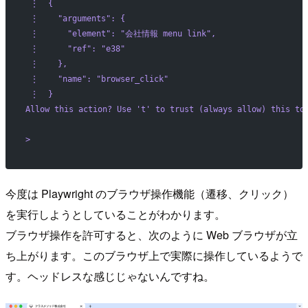
 ⋮  {
 ⋮    "arguments": {
 ⋮      "element": "会社情報 menu link",
 ⋮      "ref": "e38"
 ⋮    },
 ⋮    "name": "browser_click"
 ⋮  }
Allow this action? Use '
t
' to trust (always allow) this to
> 
今度は Playwright のブラウザ操作機能（遷移、クリック）
を実行しようとしていることがわかります。
ブラウザ操作を許可すると、次のように Web ブラウザが立
ち上がります。このブラウザ上で実際に操作しているようで
す。ヘッドレスな感じじゃないんですね。