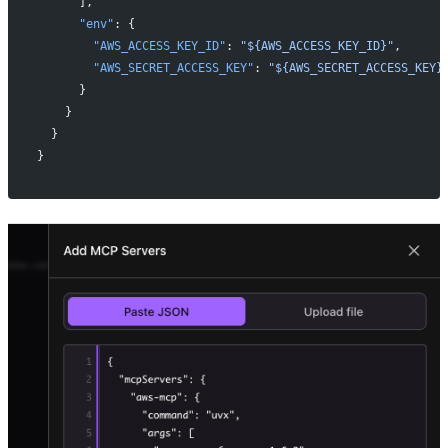
      ],
      "env"
: {
        "AWS_ACCESS_KEY_ID"
: 
"${AWS_ACCESS_KEY_ID}"
,
        "AWS_SECRET_ACCESS_KEY"
: 
"${AWS_SECRET_ACCESS_KEY}
      }
    }
  }
}