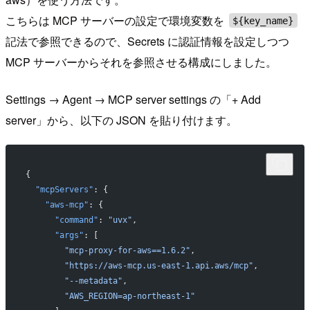
こちらは MCP サーバーの設定で環境変数を
${key_name}
記法で参照できるので、Secrets に認証情報を設定しつつ
MCP サーバーからそれを参照させる構成にしました。
Settings → Agent → MCP server settings の「+ Add
server」から、以下の JSON を貼り付けます。
{
  "mcpServers"
: {
    "aws-mcp"
: {
      "command"
: 
"uvx"
,
      "args"
: [
        "mcp-proxy-for-aws==1.6.2"
,
        "https://aws-mcp.us-east-1.api.aws/mcp"
,
        "--metadata"
,
        "AWS_REGION=ap-northeast-1"