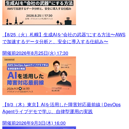
【8/25（火）札幌】生成AIを“会社の武器”にする方法〜AWS
で加速するデータ分析と、安全に導入する仕組み〜
開催前
2026年8月25日(火) 17:30
【9/3（木）東京】AIを活用した障害対応最前線 | DevOps
Agentライブデモで学ぶ、自律型運用の実践
開催前
2026年9月3日(木) 16:00