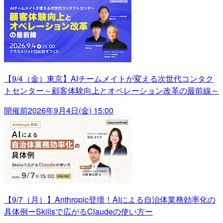
【9/4（金）東京】AIチームメイトが変える次世代コンタク
トセンター～顧客体験向上とオペレーション改革の最前線～
開催前
2026年9月4日(金) 15:00
【9/7（月）】Anthropic登壇！AIによる自治体業務効率化の
具体例ーSkillsで広がるClaudeの使い方ー