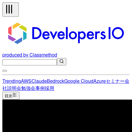
produced by Classmethod
Trending
AWS
Claude
Bedrock
Google Cloud
Azure
セミナー
会
社説明会
勉強会
事例
採用
目次