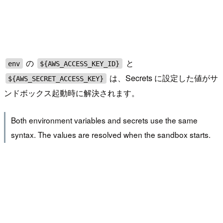
の
と
env
${AWS_ACCESS_KEY_ID}
は、Secrets に設定した値がサ
${AWS_SECRET_ACCESS_KEY}
ンドボックス起動時に解決されます。
Both environment variables and secrets use the same
syntax. The values are resolved when the sandbox starts.