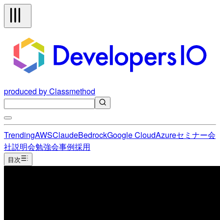
produced by Classmethod
Trending
AWS
Claude
Bedrock
Google Cloud
Azure
セミナー
会
社説明会
勉強会
事例
採用
目次