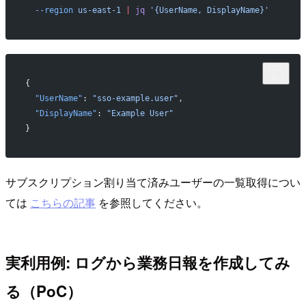
  --region
 us-east-1
 |
 jq
 '{UserName, DisplayName}'
{
  "UserName"
: 
"sso-example.user"
,
  "DisplayName"
: 
"Example User"
}
サブスクリプション割り当て済みユーザーの一覧取得につい
ては
こちらの記事
を参照してください。
実利用例: ログから業務日報を作成してみ
る（PoC）