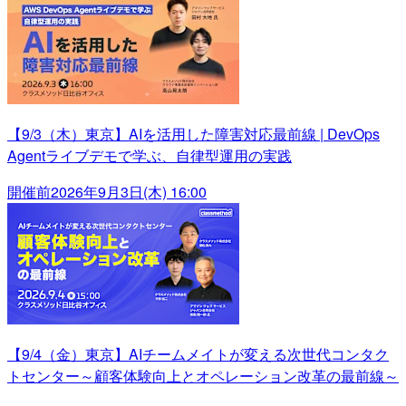
【9/3（木）東京】AIを活用した障害対応最前線 | DevOps
Agentライブデモで学ぶ、自律型運用の実践
開催前
2026年9月3日(木) 16:00
【9/4（金）東京】AIチームメイトが変える次世代コンタク
トセンター～顧客体験向上とオペレーション改革の最前線～