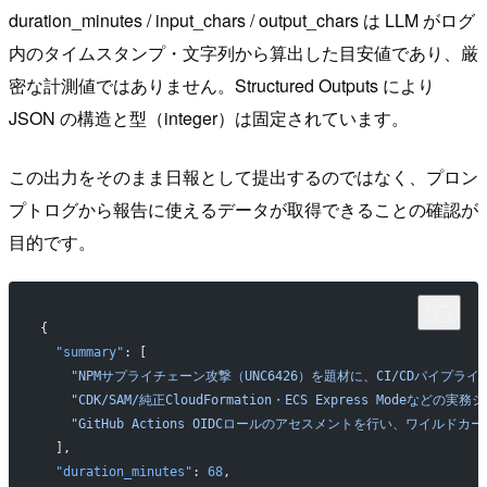
duration_minutes / input_chars / output_chars は LLM がログ
内のタイムスタンプ・文字列から算出した目安値であり、厳
密な計測値ではありません。Structured Outputs により
JSON の構造と型（integer）は固定されています。
この出力をそのまま日報として提出するのではなく、プロン
プトログから報告に使えるデータが取得できることの確認が
目的です。
{
  "summary"
: [
    "NPMサプライチェーン攻撃（UNC6426）を題材に、CI/CDパ
    "CDK/SAM/純正CloudFormation・ECS Express 
    "GitHub Actions OIDCロールのアセスメントを行い、ワ
  ],
  "duration_minutes"
: 
68
,