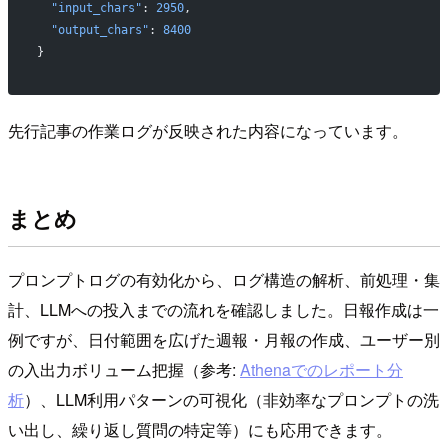
  "input_chars"
: 
2950
,
  "output_chars"
: 
8400
}
先行記事の作業ログが反映された内容になっています。
まとめ
プロンプトログの有効化から、ログ構造の解析、前処理・集
計、LLMへの投入までの流れを確認しました。日報作成は一
例ですが、日付範囲を広げた週報・月報の作成、ユーザー別
の入出力ボリューム把握（参考:
Athenaでのレポート分
析
）、LLM利用パターンの可視化（非効率なプロンプトの洗
い出し、繰り返し質問の特定等）にも応用できます。