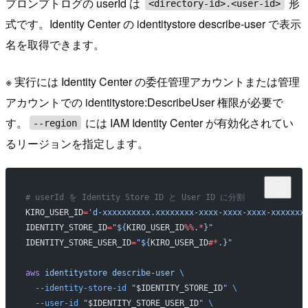
プロンプトログの userId は
形
<directory-id>.<user-id>
式です。Identity Center の identitystore describe-user で表示
名を取得できます。
※ 実行には Identity Center の委任管理アカウントまたは管理
アカウントでの identitystore:DescribeUser 権限が必要で
す。
には IAM Identity Center が有効化されてい
--region
るリージョンを指定します。
# userId を Identity Store ID と User ID に分割
KIRO_USER_ID
=
'd-xxxxxxxxxx.xxxxxxxx-xxxx-xxxx-xxxx-xxxxxxx
IDENTITY_STORE_ID
=
"${
KIRO_USER_ID
%%
.
*
}"
IDENTITY_STORE_USER_ID
=
"${
KIRO_USER_ID
#*
.}"
aws
 identitystore
 describe-user
 \
  --identity-store-id
 "
$IDENTITY_STORE_ID
"
 \
  --user-id
 "
$IDENTITY_STORE_USER_ID
"
 \