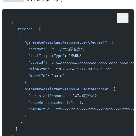
{
  "records"
: [
    {
      "generateAssistantResponseEventRequest"
: {
        "prompt"
: 
"ユーザの指示全文"
,
        "chatTriggerType"
: 
"MANUAL"
,
        "userId"
: 
"d-xxxxxxxxxx.xxxxxxxx-xxxx-xxxx-xxxx-xx
        "timeStamp"
: 
"2026-05-15T12:48:59.477Z"
,
        "modelId"
: 
"auto"
      },
      "generateAssistantResponseEventResponse"
: {
        "assistantResponse"
: 
"AIの応答全文"
,
        "codeReferenceEvents"
: [],
        "requestId"
: 
"xxxxxxxx-xxxx-xxxx-xxxx-xxxxxxxxxxxx
      }
    }
  ]