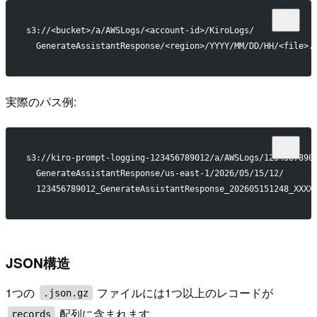
s3://<bucket>/a/AWSLogs/<account-id>/KiroLogs/
  GenerateAssistantResponse/<region>/YYYY/MM/DD/HH/<file>.
実際のパス例:
s3://kiro-prompt-logging-123456789012/a/AWSLogs/1234567890
  GenerateAssistantResponse/us-east-1/2026/05/15/12/
  123456789012_GenerateAssistantResponse_202605151248_XXXX
JSON構造
1つの
ファイルには1つ以上のレコードが
.json.gz
配列に含まれます。
records