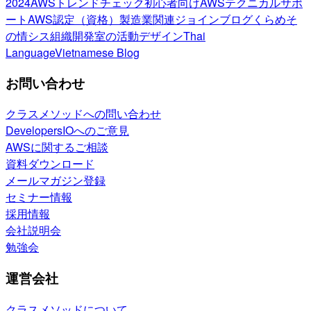
2024
AWSトレンドチェック
初心者向け
AWSテクニカルサポ
ート
AWS認定（資格）
製造業関連
ジョインブログ
くらめそ
の情シス
組織開発室の活動
デザイン
Thai
Language
Vietnamese Blog
お問い合わせ
クラスメソッドへの問い合わせ
DevelopersIOへのご意見
AWSに関するご相談
資料ダウンロード
メールマガジン登録
セミナー情報
採用情報
会社説明会
勉強会
運営会社
クラスメソッドについて