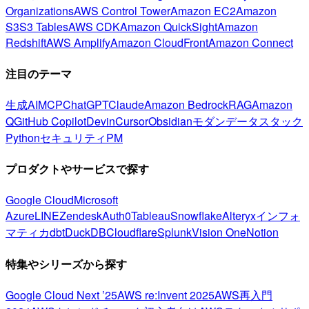
Organizations
AWS Control Tower
Amazon EC2
Amazon
S3
S3 Tables
AWS CDK
Amazon QuickSight
Amazon
Redshift
AWS Amplify
Amazon CloudFront
Amazon Connect
注目のテーマ
生成AI
MCP
ChatGPT
Claude
Amazon Bedrock
RAG
Amazon
Q
GitHub Copilot
Devin
Cursor
Obsidian
モダンデータスタック
Python
セキュリティ
PM
プロダクトやサービスで探す
Google Cloud
Microsoft
Azure
LINE
Zendesk
Auth0
Tableau
Snowflake
Alteryx
インフォ
マティカ
dbt
DuckDB
Cloudflare
Splunk
Vision One
Notion
特集やシリーズから探す
Google Cloud Next ’25
AWS re:Invent 2025
AWS再入門