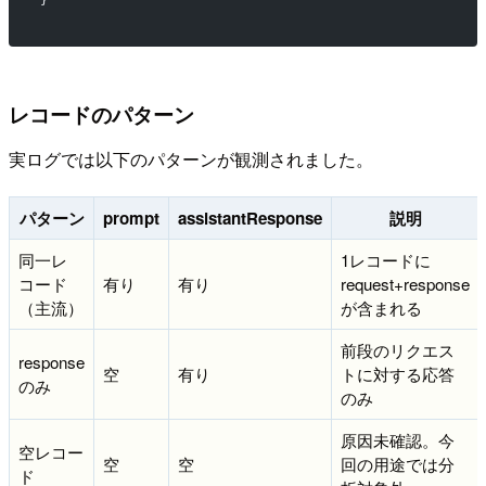
}
レコードのパターン
実ログでは以下のパターンが観測されました。
パターン
prompt
assistantResponse
説明
同一レ
1レコードに
コード
有り
有り
request+response
（主流）
が含まれる
前段のリクエス
response
空
有り
トに対する応答
のみ
のみ
原因未確認。今
空レコー
空
空
回の用途では分
ド