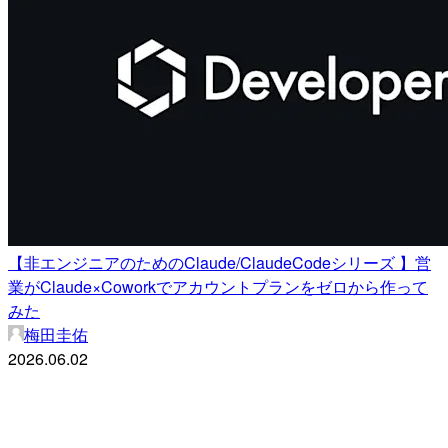
【非エンジニアのためのClaude/ClaudeCodeシリーズ 】営
業がClaude×Coworkでアカウントプランをゼロから作って
みた
梅田圭佑
2026.06.02