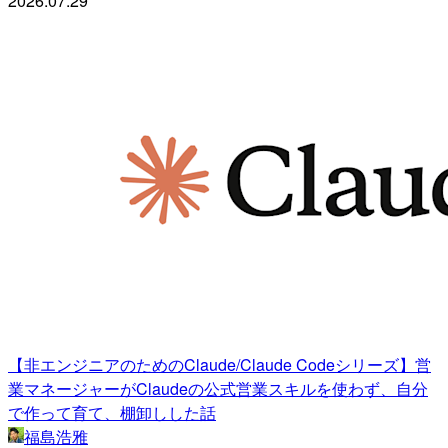
2026.07.29
【非エンジニアのためのClaude/Claude Codeシリーズ】営
業マネージャーがClaudeの公式営業スキルを使わず、自分
で作って育て、棚卸しした話
福島浩雅