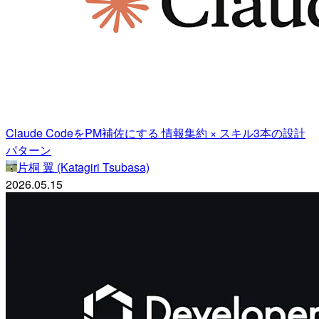
Claude CodeをPM補佐にする 情報集約 × スキル3本の設計
パターン
片桐 翼 (Katagiri Tsubasa)
2026.05.15