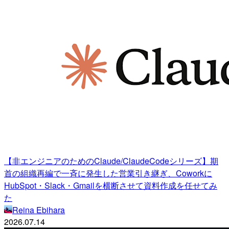
【非エンジニアのためのClaude/ClaudeCodeシリーズ】期
首の組織再編で一斉に発生した営業引き継ぎ、Coworkに
HubSpot・Slack・Gmailを横断させて資料作成を任せてみ
た
Reina Ebihara
2026.07.14