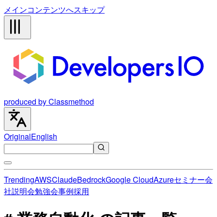
メインコンテンツへスキップ
produced by Classmethod
Original
English
Trending
AWS
Claude
Bedrock
Google Cloud
Azure
セミナー
会
社説明会
勉強会
事例
採用