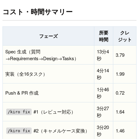
コスト・時間サマリー
所要
クレ
フェーズ
時間
ジット
Spec 生成（質問
13分4
3.79
→Requirements→Design→Tasks）
秒
4分14
実装（全16タスク）
1.99
秒
1分46
Push & PR 作成
0.72
秒
3分27
#1（レビュー対応）
1.64
/kiro fix
秒
3分20
#2（キャメルケース変換）
1.46
/kiro fix
秒