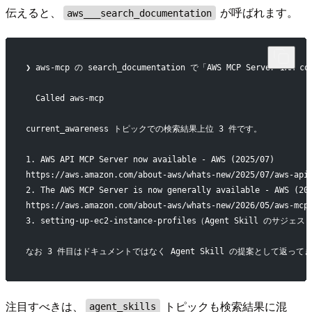
伝えると、
が呼ばれます。
aws___search_documentation
❯ aws-mcp の search_documentation で「AWS MCP Server I
  Called aws-mcp
current_awareness トピックでの検索結果上位 3 件です。
1. AWS API MCP Server now available - AWS (2025/07)
https://aws.amazon.com/about-aws/whats-new/2025/07/aws-api
2. The AWS MCP Server is now generally available - AWS (20
https://aws.amazon.com/about-aws/whats-new/2026/05/aws-mcp
3. setting-up-ec2-instance-profiles（Agent Skill のサジ
なお 3 件目はドキュメントではなく Agent Skill の提案として返っ
注目すべきは、
トピックも検索結果に混
agent_skills