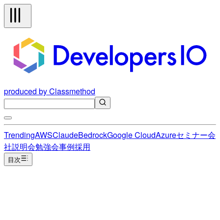
produced by Classmethod
Trending
AWS
Claude
Bedrock
Google Cloud
Azure
セミナー
会
社説明会
勉強会
事例
採用
目次