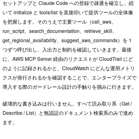
セットアップと Claude Code への登録で疎通を確立し、続
いて initialize と tools/list を直接叩いて提供ツールの全体像
を把握します。そのうえで主要ツール（call_aws、
run_script、search_documentation、retrieve_skill、
get_regional_availability、suggest_aws_commands）を 1
つずつ呼び出し、入出力と制約を確認していきます。最後
に、AWS MCP Server 経由のリクエストが CloudTrail にど
のように記録されるかと、CloudWatch にどんな運用メトリ
クスが発行されるかを確認することで、エンタープライズで
導入する際のガードレール設計の手触りを掴みに行きます。
破壊的な書き込みは行いません。すべて読み取り系（Get /
Describe / List）と無認証のドキュメント検索系のみで進め
ます。