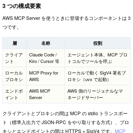
3 つの構成要素
AWS MCP Server を使うときに登場するコンポーネントは 3
つです。
層
名称
役割
クライア
Claude Code /
エージェント本体。MCP プロ
ント
Kiro / Cursor 等
トコルでツールを呼ぶ
ローカル
MCP Proxy for
ローカルで動く SigV4 署名プ
プロキシ
AWS
ロキシ（uvx で起動）
エンドポ
AWS MCP
AWS 側のリージョナルなマ
イント
Server
ネージドサーバー
クライアントとプロキシの間は MCP の stdio トランスポー
ト（標準入出力で JSON-RPC をやり取りする方式）、プロ
キシとエンドポイントの間は HTTPS + SigV4 です。
MCP