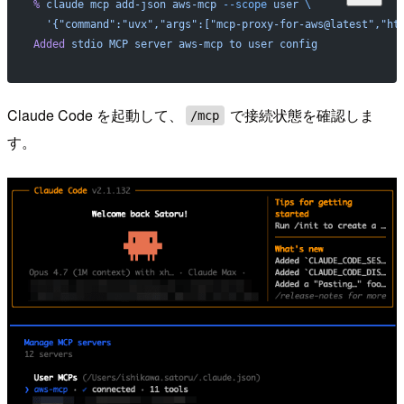
%
 claude
 mcp
 add-json
 aws-mcp
 --scope
 user
 \
  '{"command":"uvx","args":["mcp-proxy-for-aws@latest","ht
Added
 stdio
 MCP
 server
 aws-mcp
 to
 user
 config
Claude Code を起動して、
で接続状態を確認しま
/mcp
す。