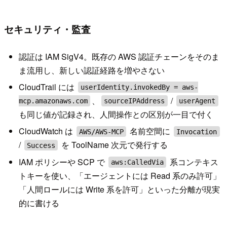
セキュリティ・監査
認証は IAM SigV4。既存の AWS 認証チェーンをそのま
ま流用し、新しい認証経路を増やさない
CloudTrail には
userIdentity.invokedBy = aws-
、
/
mcp.amazonaws.com
sourceIPAddress
userAgent
も同じ値が記録され、人間操作との区別が一目で付く
CloudWatch は
名前空間に
AWS/AWS-MCP
Invocation
/
を ToolName 次元で発行する
Success
IAM ポリシーや SCP で
系コンテキス
aws:CalledVia
トキーを使い、「エージェントには Read 系のみ許可」
「人間ロールには Write 系を許可」といった分離が現実
的に書ける