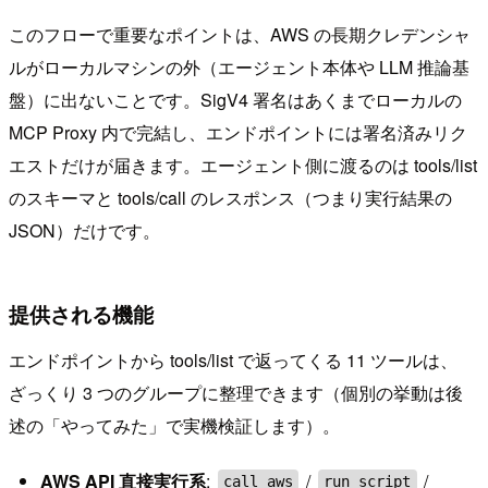
このフローで重要なポイントは、AWS の長期クレデンシャ
ルがローカルマシンの外（エージェント本体や LLM 推論基
盤）に出ないことです。SigV4 署名はあくまでローカルの
MCP Proxy 内で完結し、エンドポイントには署名済みリク
エストだけが届きます。エージェント側に渡るのは tools/list
のスキーマと tools/call のレスポンス（つまり実行結果の
JSON）だけです。
提供される機能
エンドポイントから tools/list で返ってくる 11 ツールは、
ざっくり 3 つのグループに整理できます（個別の挙動は後
述の「やってみた」で実機検証します）。
AWS API 直接実行系
:
/
/
call_aws
run_script