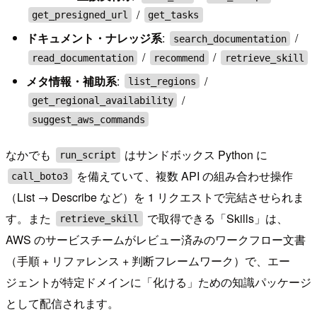
/
get_presigned_url
get_tasks
ドキュメント・ナレッジ系
:
/
search_documentation
/
/
read_documentation
recommend
retrieve_skill
メタ情報・補助系
:
/
list_regions
/
get_regional_availability
suggest_aws_commands
なかでも
はサンドボックス Python に
run_script
を備えていて、複数 API の組み合わせ操作
call_boto3
（List → Describe など）を 1 リクエストで完結させられま
す。また
で取得できる「Skills」は、
retrieve_skill
AWS のサービスチームがレビュー済みのワークフロー文書
（手順 + リファレンス + 判断フレームワーク）で、エー
ジェントが特定ドメインに「化ける」ための知識パッケージ
として配信されます。