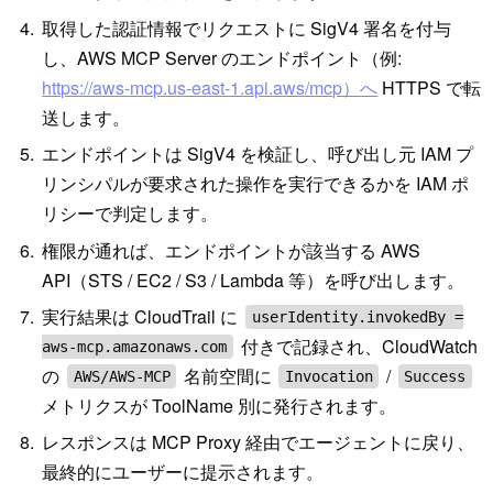
取得した認証情報でリクエストに SigV4 署名を付与
し、AWS MCP Server のエンドポイント（例:
https://aws-mcp.us-east-1.api.aws/mcp）へ
HTTPS で転
送します。
エンドポイントは SigV4 を検証し、呼び出し元 IAM プ
リンシパルが要求された操作を実行できるかを IAM ポ
リシーで判定します。
権限が通れば、エンドポイントが該当する AWS
API（STS / EC2 / S3 / Lambda 等）を呼び出します。
実行結果は CloudTrail に
userIdentity.invokedBy =
付きで記録され、CloudWatch
aws-mcp.amazonaws.com
の
名前空間に
/
AWS/AWS-MCP
Invocation
Success
メトリクスが ToolName 別に発行されます。
レスポンスは MCP Proxy 経由でエージェントに戻り、
最終的にユーザーに提示されます。