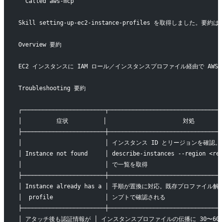
  Called aws-mcp
Skill setting-up-ec2-instance-profiles を取得しました。
Overview 要約
EC2 インスタンスに IAM ロール／インスタンスプロファイル経由で AWS
Troubleshooting 要約
┌────────────────────────┬────────────────────────────────
│          症状          │                      対処        
├────────────────────────┼────────────────────────────────
│                        │ インスタンス ID とリージョンを確認。aw
│ Instance not found     │ describe-instances --region <re
│                        │ で一覧を取得                      
├────────────────────────┼────────────────────────────────
│ Instance already has a │ 手順が置換に対応。既存プロファイル
│  profile               │ ンプトで確認される                 
├────────────────────────┼────────────────────────────────
│ アタッチ後も認証情報が │ インスタンスプロファイルの伝播に 30〜60   