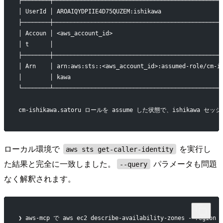
├────────┼────────────────────────────────────────────────
│ UserId │ AROAIQYDPIIE4D75QUZEM:ishikawa                 
├────────┼────────────────────────────────────────────────
│ Accoun │ <aws_account_id>                               
│ t      │                                                
├────────┼────────────────────────────────────────────────
│ Arn    │ arn:aws:sts::<aws_account_id>:assumed-role/cm-i
│        │ kawa                                           
└────────┴────────────────────────────────────────────────
cm-ishikawa.satoru ロールを assume した状態で、ishikaw
ローカル環境で
を実行し
aws sts get-caller-identity
た結果と完全に一致しました。
パラメータも問題
--query
なく解釈されます。
❯ aws-mcp で aws ec2 describe-availability-zones --re