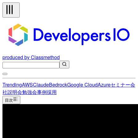
produced by Classmethod
Trending
AWS
Claude
Bedrock
Google Cloud
Azure
セミナー
会
社説明会
勉強会
事例
採用
目次