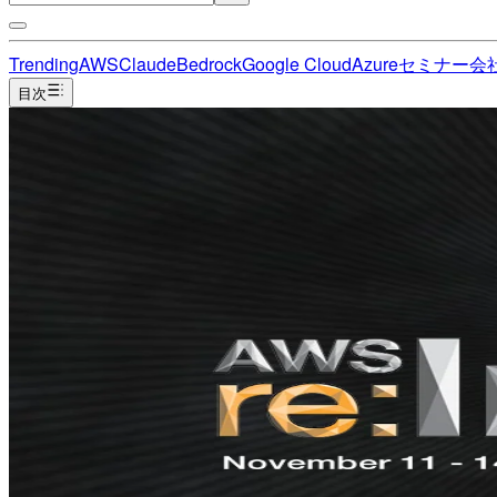
Trending
AWS
Claude
Bedrock
Google Cloud
Azure
セミナー
会
目次