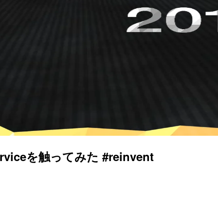
rviceを触ってみた #reinvent