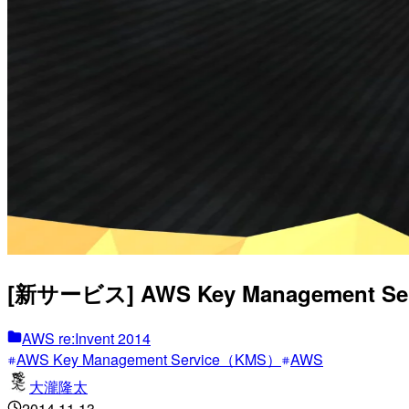
[新サービス] AWS Key Management Se
AWS re:Invent 2014
AWS Key Management Service（KMS）
AWS
大瀧隆太
2014.11.13