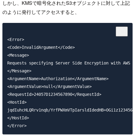
しかし、KMSで暗号化されたS3オブジェクトに対して上記
のように発行してアクセスすると、
<Error>

<Code>InvalidArgument</Code>

<Message>

Requests specifying Server Side Encryption with AWS K
</Message>

<ArgumentName>Authorization</ArgumentName>

<ArgumentValue>null</ArgumentValue>

<RequestId>24057D1234567890</RequestId>

<HostId>

jqdIuhcHLQRrv1nqb/YrfPWXmVTpIarsldIdedHB+OGi1z1234567
</HostId>
