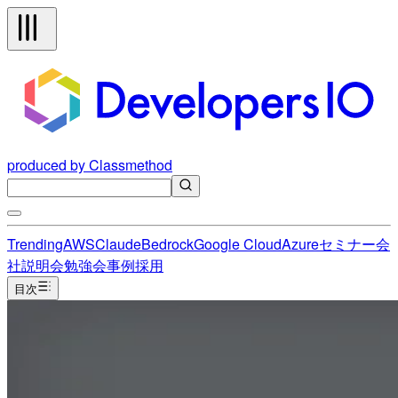
produced by Classmethod
Trending
AWS
Claude
Bedrock
Google Cloud
Azure
セミナー
会
社説明会
勉強会
事例
採用
目次