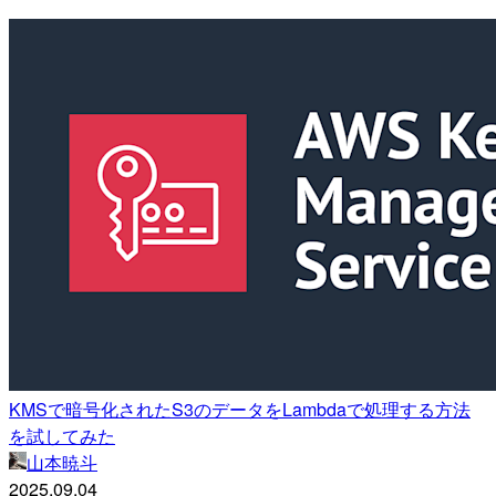
KMSで暗号化されたS3のデータをLambdaで処理する方法
を試してみた
山本暁斗
2025.09.04