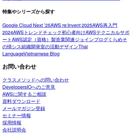
特集やシリーズから探す
Google Cloud Next ’25
AWS re:Invent 2025
AWS再入門
2024
AWSトレンドチェック
初心者向け
AWSテクニカルサポ
ート
AWS認定（資格）
製造業関連
ジョインブログ
くらめそ
の情シス
組織開発室の活動
デザイン
Thai
Language
Vietnamese Blog
お問い合わせ
クラスメソッドへの問い合わせ
DevelopersIOへのご意見
AWSに関するご相談
資料ダウンロード
メールマガジン登録
セミナー情報
採用情報
会社説明会