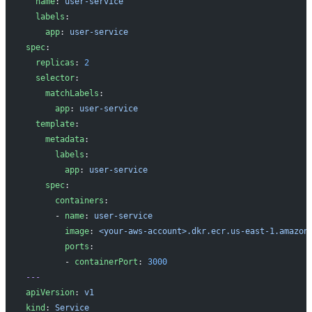
  name
: 
user-service
  labels
:
    app
: 
user-service
spec
:
  replicas
: 
2
  selector
:
    matchLabels
:
      app
: 
user-service
  template
:
    metadata
:
      labels
:
        app
: 
user-service
    spec
:
      containers
:
      - 
name
: 
user-service
        image
: 
<your-aws-account>.dkr.ecr.us-east-1.amazon
        ports
:
        - 
containerPort
: 
3000
---
apiVersion
: 
v1
kind
: 
Service