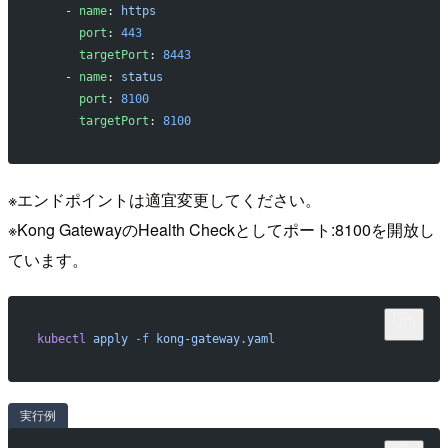
    - 
name
: 
https
      port
: 
443
      targetPort
: 
8443
    - 
name
: 
status
      port
: 
8100
      targetPort
: 
8100
※エンドポイントは適宜変更してください。
※Kong GatewayのHealth Checkとしてポート:8100を開放し
ています。
kubectl
 apply
 -f
 kong-gateway.yaml
実行例