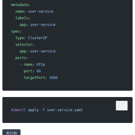
metadata
:
  name
: 
user-service
  labels
:
    app
: 
user-service
spec
:
  type
: 
ClusterIP
  selector
:
    app
: 
user-service
  ports
:
    - 
name
: 
http
      port
: 
80
      targetPort
: 
3000
kubectl
 apply
 -f
 user-service.yaml
実行例