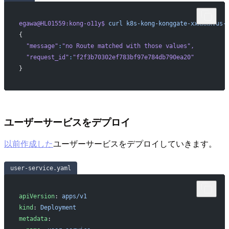
egawa@HL01559:kong-o11y$
 curl
 k8s-kong-konggate-xxxxxx.us-
{
  "message"
:
"no Route matched with those values"
,
  "request_id"
:
"f2f3b70302ef783bf97e784db790ea20"
}
ユーザーサービスをデプロイ
以前作成した
ユーザーサービスをデプロイしていきます。
user-service.yaml
apiVersion
: 
apps/v1
kind
: 
Deployment
metadata
: