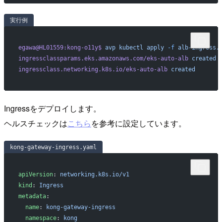
実行例
egawa@HL01559:kong-o11y$
 avp
 kubectl
 apply
 -f
 alb-ingress.
ingressclassparams.eks.amazonaws.com/eks-auto-alb
 created
ingressclass.networking.k8s.io/eks-auto-alb
 created
Ingressをデプロイします。
ヘルスチェックは
こちら
を参考に設定しています。
kong-gateway-ingress.yaml
apiVersion
: 
networking.k8s.io/v1
kind
: 
Ingress
metadata
:
  name
: 
kong-gateway-ingress
  namespace
: 
kong