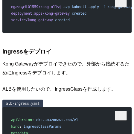
egawa@HL01559:kong-o11y$
 avp
 kubectl
 apply
 -f
 kong-gateway
deployment.apps/kong-gateway
 created
service/kong-gateway
 created
Ingressをデプロイ
Kong Gatewayがデプロイできたので、外部から接続するた
めにIngressをデプロイします。
ALBを使用したいので、IngressClassを作成します。
alb-ingress.yaml
apiVersion
: 
eks.amazonaws.com/v1
kind
: 
IngressClassParams
metadata
: