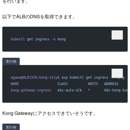
を行います。
以下でALBのDNSを取得できます。
kubectl
 get
 ingress
 -n
 kong
実行例
egawa@HL01559:kong-o11y$
 avp
 kubectl
 get
 ingress
 -n
 kong
NAME
                   CLASS
          HOSTS
   ADDRESS
     
kong-gateway-ingress
   eks-auto-alb
   *
       k8s-kong-kon
Kong Gatewayにアクセスできていそうです。
実行例