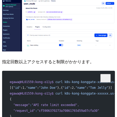
指定回数以上アクセスすると制限がかかります。
egawa@HL01559:kong-o11y$
 curl
 k8s-kong-konggate-xxxxxx.us-
[{
"id"
:1,
"name"
:
"John Doe"
},{
"id"
:2,
"name"
:
"Tom Jelly"
}]
egawa@HL01559:kong-o11y$
 curl
 k8s-kong-konggate-xxxxxx.us-
{
  "message"
:
"API rate limit exceeded"
,
  "request_id"
:
"cf5906370273a70861765d59a07cfa30"
}