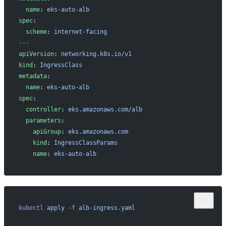
  name
: 
eks-auto-alb
spec
:
  scheme
: 
internet-facing
---
apiVersion
: 
networking.k8s.io/v1
kind
: 
IngressClass
metadata
:
  name
: 
eks-auto-alb
spec
:
  controller
: 
eks.amazonaws.com/alb
  parameters
:
    apiGroup
: 
eks.amazonaws.com
    kind
: 
IngressClassParams
    name
: 
eks-auto-alb
kubectl
 apply
 -f
 alb-ingress.yaml