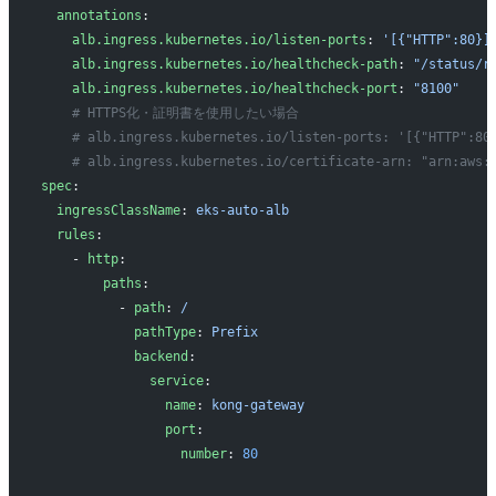
  annotations
:
    alb.ingress.kubernetes.io/listen-ports
: 
'[{"HTTP":80}]
    alb.ingress.kubernetes.io/healthcheck-path
: 
"/status/r
    alb.ingress.kubernetes.io/healthcheck-port
: 
"8100"
    # HTTPS化・証明書を使用したい場合
    # alb.ingress.kubernetes.io/listen-ports: '[{"HTTP":80
    # alb.ingress.kubernetes.io/certificate-arn: "arn:aws:
spec
:
  ingressClassName
: 
eks-auto-alb
  rules
:
    - 
http
:
        paths
:
          - 
path
: 
/
            pathType
: 
Prefix
            backend
:
              service
:
                name
: 
kong-gateway
                port
:
                  number
: 
80