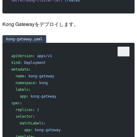
secret/kong-cluster-cert
 created
Kong Gatewayをデプロイします。
kong-gateway.yaml
apiVersion
: 
apps/v1
kind
: 
Deployment
metadata
:
  name
: 
kong-gateway
  namespace
: 
kong
  labels
:
    app
: 
kong-gateway
spec
:
  replicas
: 
1
  selector
:
    matchLabels
:
      app
: 
kong-gateway
  template
: