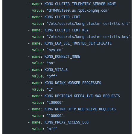
        - 
name
: 
KONG_CLUSTER_TELEMETRY_SERVER_NAME
          value
: 
"df0495f9e9.us.tp0.konghq.com"
        - 
name
: 
KONG_CLUSTER_CERT
          value
: 
"/etc/secrets/kong-cluster-cert/tls.crt"
        - 
name
: 
KONG_CLUSTER_CERT_KEY
          value
: 
"/etc/secrets/kong-cluster-cert/tls.key"
        - 
name
: 
KONG_LUA_SSL_TRUSTED_CERTIFICATE
          value
: 
"system"
        - 
name
: 
KONG_KONNECT_MODE
          value
: 
"on"
        - 
name
: 
KONG_VITALS
          value
: 
"off"
        - 
name
: 
KONG_NGINX_WORKER_PROCESSES
          value
: 
"1"
        - 
name
: 
KONG_UPSTREAM_KEEPALIVE_MAX_REQUESTS
          value
: 
"100000"
        - 
name
: 
KONG_NGINX_HTTP_KEEPALIVE_REQUESTS
          value
: 
"100000"
        - 
name
: 
KONG_PROXY_ACCESS_LOG
          value
: 
"off"