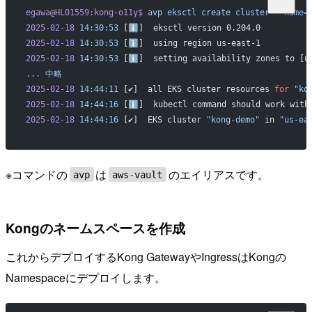
egawa@HL01559:kong-o11y$
 avp
 eksctl
 create
 cluster
 --name=
2025-02-18
 14:30:53
 [ℹ]  eksctl version 0.204.0
2025-02-18
 14:30:53
 [ℹ]  using region us-east-1
2025-02-18
 14:30:53
 [ℹ]  setting availability zones to [u
...
 中略
2025-02-18
 14:44:11
 [✔]  all EKS cluster resources 
for
 "ko
2025-02-18
 14:44:16
 [ℹ]  kubectl command should work with
2025-02-18
 14:44:16
 [✔]  EKS cluster 
"kong-demo"
 in 
"us-ea
※コマンドの
は
のエイリアスです。
avp
aws-vault
Kongのネームスペースを作成
これからデプロイするKong GatewayやIngressはKongの
Namespaceにデプロイします。