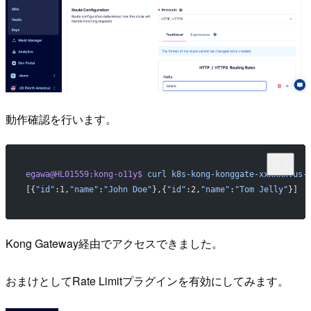
動作確認を行います。
egawa@HL01559:kong-o11y$
 curl
 k8s-kong-konggate-xxxxxx.us-
[{
"id"
:1,
"name"
:
"John Doe"
},{
"id"
:2,
"name"
:
"Tom Jelly"
}]
Kong Gateway経由でアクセスできました。
おまけとしてRate Limitプラグインを有効にしてみます。