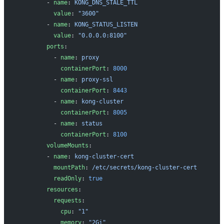
        - 
name
: 
KONG_DNS_STALE_TTL
          value
: 
"3600"
        - 
name
: 
KONG_STATUS_LISTEN
          value
: 
"0.0.0.0:8100"
        ports
:
          - 
name
: 
proxy
            containerPort
: 
8000
          - 
name
: 
proxy-ssl
            containerPort
: 
8443
          - 
name
: 
kong-cluster
            containerPort
: 
8005
          - 
name
: 
status
            containerPort
: 
8100
        volumeMounts
:
        - 
name
: 
kong-cluster-cert
          mountPath
: 
/etc/secrets/kong-cluster-cert
          readOnly
: 
true
        resources
:
          requests
:
            cpu
: 
"1"
            memory
: 
"2Gi"