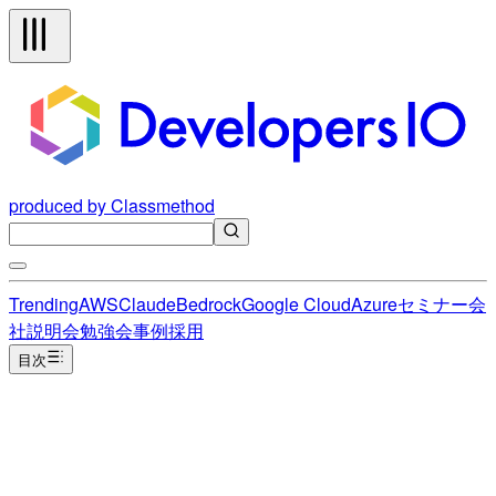
produced by Classmethod
Trending
AWS
Claude
Bedrock
Google Cloud
Azure
セミナー
会
社説明会
勉強会
事例
採用
目次