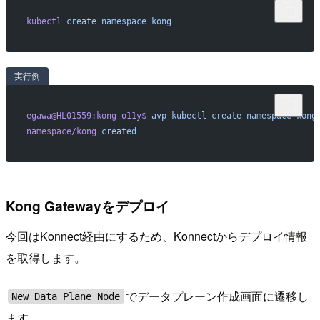
kubectl
 create
 namespace
 kong
実行例
egawa@HL01559:kong-o11y$
 avp
 kubectl
 create
 namespace
 kong
namespace/kong
 created
Kong Gatewayをデプロイ
今回はKonnect経由にするため、Konnectからデプロイ情報
を取得します。
でデータプレーン作成画面に遷移し
New Data Plane Node
ます。