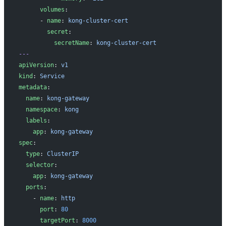
      volumes
:
      - 
name
: 
kong-cluster-cert
        secret
:
          secretName
: 
kong-cluster-cert
---
apiVersion
: 
v1
kind
: 
Service
metadata
:
  name
: 
kong-gateway
  namespace
: 
kong
  labels
:
    app
: 
kong-gateway
spec
:
  type
: 
ClusterIP
  selector
:
    app
: 
kong-gateway
  ports
:
    - 
name
: 
http
      port
: 
80
      targetPort
: 
8000