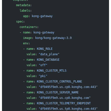
    metadata
:
      labels
:
        app
: 
kong-gateway
    spec
:
      containers
:
      - 
name
: 
kong-gateway
        image
: 
kong/kong-gateway:3.9
        env
:
        - 
name
: 
KONG_ROLE
          value
: 
"data_plane"
        - 
name
: 
KONG_DATABASE
          value
: 
"off"
        - 
name
: 
KONG_CLUSTER_MTLS
          value
: 
"pki"
        - 
name
: 
KONG_CLUSTER_CONTROL_PLANE
          value
: 
"df0495f9e9.us.cp0.konghq.com:443"
        - 
name
: 
KONG_CLUSTER_SERVER_NAME
          value
: 
"df0495f9e9.us.cp0.konghq.com"
        - 
name
: 
KONG_CLUSTER_TELEMETRY_ENDPOINT
          value
: 
"df0495f9e9.us.tp0.konghq.com:443"