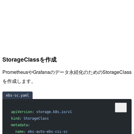
StorageClassを作成
PrometheusやGrafanaのデータ永続化のためのStorageClass
を作成します。
ebs-sc.yaml
apiVersion
: 
storage.k8s.io/v1
kind
: 
StorageClass
metadata
:
  name
: 
eks-auto-ebs-csi-sc