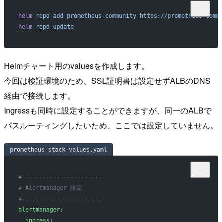
helm
 repo
 add
 prometheus-community
 https://prometheus-comm
helm
 repo
 update
Helmチャート用のvaluesを作成します。
今回は検証環境のため、SSL証明書は設定せずALBのDNS
経由で接続します。
Ingressも同時に設定することができますが、同一のALBで
パスルーティングしたいため、ここでは設定していません。
prometheus-stack-values.yaml
# ----------------------
# Alertmanager 設定
# ----------------------
alertmanager
:
  ingress
: