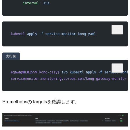
      interval
: 
15s
kubectl
 apply
 -f
 service-monitor-kong.yaml
実行例
egawa@HL01559:kong-o11y$
 avp
 kubectl
 apply
 -f
 service-moni
servicemonitor.monitoring.coreos.com/kong-gateway-monitor
 
PrometheusのTargetsを確認します。