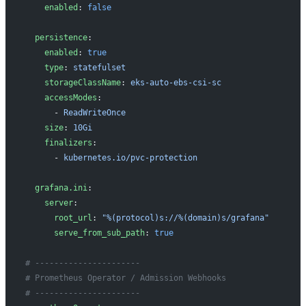
    enabled
: 
false
  persistence
:
    enabled
: 
true
    type
: 
statefulset
    storageClassName
: 
eks-auto-ebs-csi-sc
    accessModes
:
      - 
ReadWriteOnce
    size
: 
10Gi
    finalizers
:
      - 
kubernetes.io/pvc-protection
  grafana.ini
:
    server
:
      root_url
: 
"%(protocol)s://%(domain)s/grafana"
      serve_from_sub_path
: 
true
# ----------------------
# Prometheus Operator / Admission Webhooks
# ----------------------