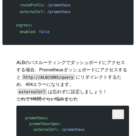
    routePrefix
: 
/prometheus
    externalUrl
: 
/prometheus
  ingress
:
    enabled
: 
false
!
ALBのパスルーティングでダッシュボードにアクセス
する場合、Prometheusダッシュボードにアクセスする
と
にリダイレクトするた
http://ALBのDNS/query
め、404エラーになります。
は忘れずに設定しましょう！
externalUrl
これで1時間ぐらい悩みました
prometheus
:
  prometheusSpec
:
    externalUrl
: 
/prometheus