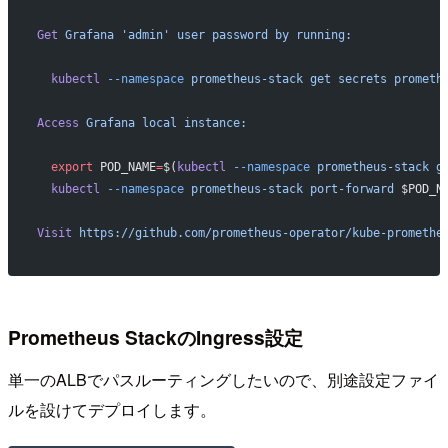
Get
 Grafana
 'admin'
 user
 password
 by
 running:
  kubectl
 --namespace
 prometheus-stack
 get
 secrets
 prometh
Access
 Grafana
 local
 instance:
  export
 POD_NAME
=
$(
kubectl
 --namespace
 prometheus-stack
 g
  kubectl
 --namespace
 prometheus-stack
 port-forward
 $POD_N
Visit
 https://github.com/prometheus-operator/kube-promethe
Prometheus StackのIngress設定
単一のALBでパスルーティングしたいので、別途設定ファイ
ルを設けてデプロイします。