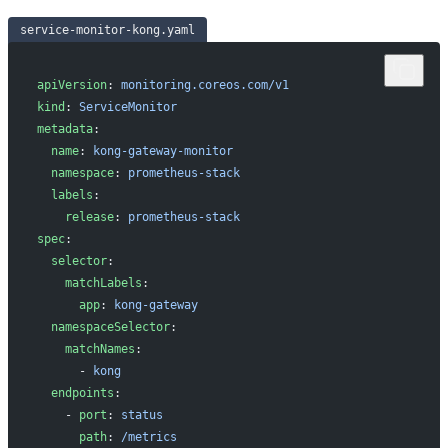
service-monitor-kong.yaml
apiVersion
: 
monitoring.coreos.com/v1
kind
: 
ServiceMonitor
metadata
:
  name
: 
kong-gateway-monitor
  namespace
: 
prometheus-stack
  labels
:
    release
: 
prometheus-stack
spec
:
  selector
:
    matchLabels
:
      app
: 
kong-gateway
  namespaceSelector
:
    matchNames
:
      - 
kong
  endpoints
:
    - 
port
: 
status
      path
: 
/metrics