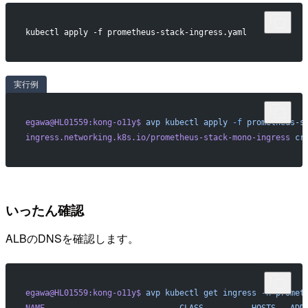
kubectl apply -f prometheus-stack-ingress.yaml
実行例
egawa@HL01559:kong-o11y$
 avp
 kubectl
 apply
 -f
 prometheus-s
ingress.networking.k8s.io/prometheus-stack-mono-ingress
 cr
いったん確認
ALBのDNSを確認します。
egawa@HL01559:kong-o11y$
 avp
 kubectl
 get
 ingress
 -n
 promet
NAME
                            CLASS
          HOSTS
   ADD