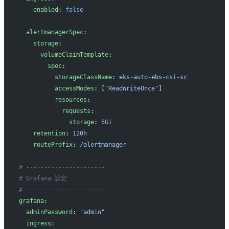
    enabled
: 
false
  alertmanagerSpec
:
    storage
:
      volumeClaimTemplate
:
        spec
:
          storageClassName
: 
eks-auto-ebs-csi-sc
          accessModes
: [
"ReadWriteOnce"
]
          resources
:
            requests
:
              storage
: 
5Gi
    retention
: 
120h
    routePrefix
: 
/alertmanager
# ----------------------
# Grafana 設定
# ----------------------
grafana
:
  adminPassword
: 
"admin"
  ingress
: