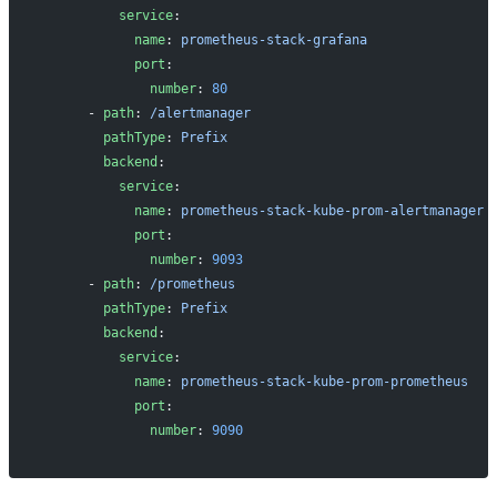
          service
:
            name
: 
prometheus-stack-grafana
            port
:
              number
: 
80
      - 
path
: 
/alertmanager
        pathType
: 
Prefix
        backend
:
          service
:
            name
: 
prometheus-stack-kube-prom-alertmanager
            port
:
              number
: 
9093
      - 
path
: 
/prometheus
        pathType
: 
Prefix
        backend
:
          service
:
            name
: 
prometheus-stack-kube-prom-prometheus
            port
:
              number
: 
9090