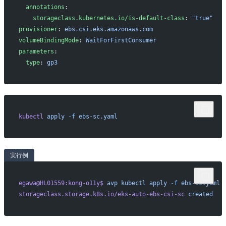
  annotations
:
    storageclass.kubernetes.io/is-default-class
: 
"true"
provisioner
: 
ebs.csi.eks.amazonaws.com
volumeBindingMode
: 
WaitForFirstConsumer
parameters
:
  type
: 
gp3
kubectl
 apply
 -f
 ebs-sc.yaml
実行例
egawa@HL01559:kong-o11y$
 avp
 kubectl
 apply
 -f
 ebs-sc.yaml
storageclass.storage.k8s.io/eks-auto-ebs-csi-sc
 created