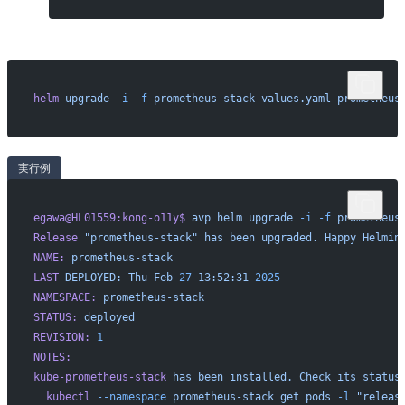
helm
 upgrade
 -i
 -f
 prometheus-stack-values.yaml
 prometheus
実行例
egawa@HL01559:kong-o11y$
 avp
 helm
 upgrade
 -i
 -f
 prometheus
Release
 "prometheus-stack"
 has
 been
 upgraded.
 Happy
 Helmin
NAME:
 prometheus-stack
LAST
 DEPLOYED:
 Thu
 Feb
 27
 13:52:31
 2025
NAMESPACE:
 prometheus-stack
STATUS:
 deployed
REVISION:
 1
NOTES:
kube-prometheus-stack
 has
 been
 installed.
 Check
 its
 status
  kubectl
 --namespace
 prometheus-stack
 get
 pods
 -l
 "releas