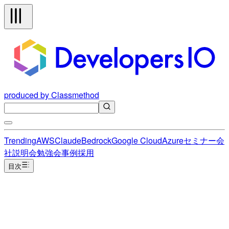
produced by Classmethod
Trending
AWS
Claude
Bedrock
Google Cloud
Azure
セミナー
会
社説明会
勉強会
事例
採用
目次