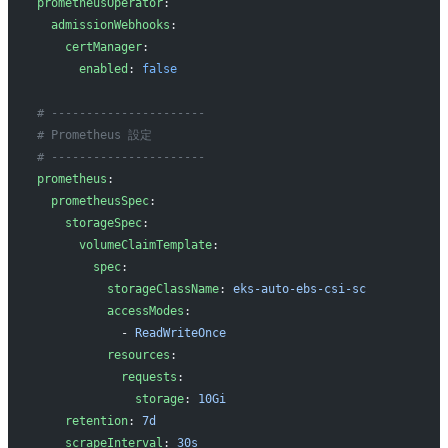
prometheusOperator
:
  admissionWebhooks
:
    certManager
:
      enabled
: 
false
# ----------------------
# Prometheus 設定
# ----------------------
prometheus
:
  prometheusSpec
:
    storageSpec
:
      volumeClaimTemplate
:
        spec
:
          storageClassName
: 
eks-auto-ebs-csi-sc
          accessModes
:
            - 
ReadWriteOnce
          resources
:
            requests
:
              storage
: 
10Gi
    retention
: 
7d
    scrapeInterval
: 
30s