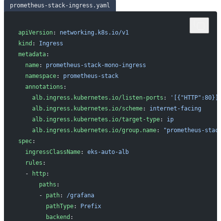
prometheus-stack-ingress.yaml
apiVersion
: 
networking.k8s.io/v1
kind
: 
Ingress
metadata
:
  name
: 
prometheus-stack-mono-ingress
  namespace
: 
prometheus-stack
  annotations
:
    alb.ingress.kubernetes.io/listen-ports
: 
'[{"HTTP":80}]
    alb.ingress.kubernetes.io/scheme
: 
internet-facing
    alb.ingress.kubernetes.io/target-type
: 
ip
    alb.ingress.kubernetes.io/group.name
: 
"prometheus-stac
spec
:
  ingressClassName
: 
eks-auto-alb
  rules
:
  - 
http
:
      paths
:
      - 
path
: 
/grafana
        pathType
: 
Prefix
        backend
: