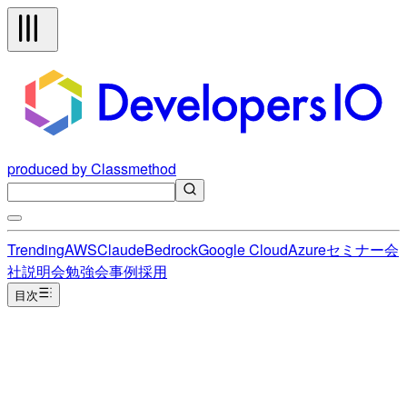
produced by Classmethod
Trending
AWS
Claude
Bedrock
Google Cloud
Azure
セミナー
会
社説明会
勉強会
事例
採用
目次