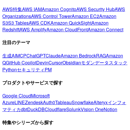
AWS特集
AWS IAM
Amazon Cognito
AWS Security Hub
AWS
Organizations
AWS Control Tower
Amazon EC2
Amazon
S3
S3 Tables
AWS CDK
Amazon QuickSight
Amazon
Redshift
AWS Amplify
Amazon CloudFront
Amazon Connect
注目のテーマ
生成AI
MCP
ChatGPT
Claude
Amazon Bedrock
RAG
Amazon
Q
GitHub Copilot
Devin
Cursor
Obsidian
モダンデータスタック
Python
セキュリティ
PM
プロダクトやサービスで探す
Google Cloud
Microsoft
Azure
LINE
Zendesk
Auth0
Tableau
Snowflake
Alteryx
インフォ
マティカ
dbt
DuckDB
Cloudflare
Splunk
Vision One
Notion
特集やシリーズから探す