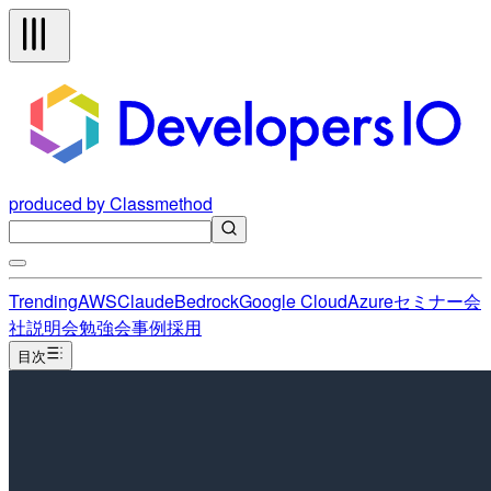
produced by Classmethod
Trending
AWS
Claude
Bedrock
Google Cloud
Azure
セミナー
会
社説明会
勉強会
事例
採用
目次