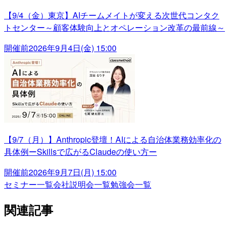
【9/4（金）東京】AIチームメイトが変える次世代コンタク
トセンター～顧客体験向上とオペレーション改革の最前線～
開催前
2026年9月4日(金) 15:00
【9/7（月）】Anthropic登壇！AIによる自治体業務効率化の
具体例ーSkillsで広がるClaudeの使い方ー
開催前
2026年9月7日(月) 15:00
セミナー一覧
会社説明会一覧
勉強会一覧
関連記事