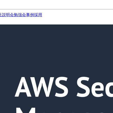
社説明会
勉強会
事例
採用