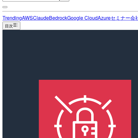
Trending
AWS
Claude
Bedrock
Google Cloud
Azure
セミナー
会
目次