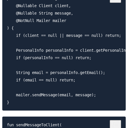
    @Nullable Client client,

    @Nullable String message,

    @NotNull Mailer mailer

) {

    if (client == null || message == null) return;

    PersonalInfo personalInfo = client.getPersonalInf
    if (personalInfo == null) return;

    String email = personalInfo.getEmail();

    if (email == null) return;

    mailer.sendMessage(email, message);

fun sendMessageToClient(
