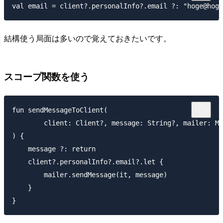
結構使う局面は多いので覚えておきたいです。
スコープ関数を使う
fun sendMessageToClient(

        client: Client?, message: String?, mailer: Ma
) {

    message ?: return

    client?.personalInfo?.email?.let {

        mailer.sendMessage(it, message)

    }
