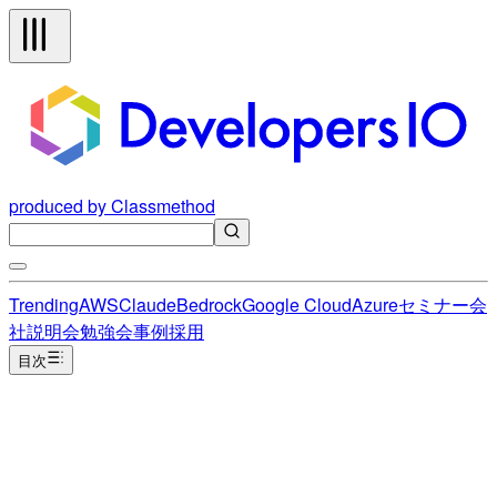
produced by Classmethod
Trending
AWS
Claude
Bedrock
Google Cloud
Azure
セミナー
会
社説明会
勉強会
事例
採用
目次