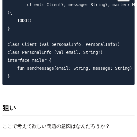
        client: Client?, message: String?, mailer: Ma
){

    TODO()

}

class Client (val personalInfo: PersonalInfo?)

class PersonalInfo (val email: String?)

interface Mailer {

    fun sendMessage(email: String, message: String)

狙い
ここで考えて欲しい問題の意図はなんだろうか？