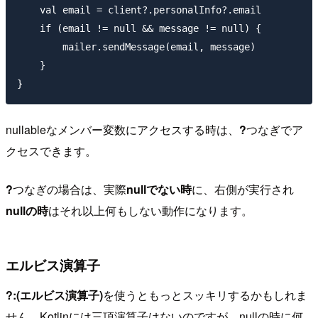
    val email = client?.personalInfo?.email

    if (email != null && message != null) {

        mailer.sendMessage(email, message)

    }

nullableなメンバー変数にアクセスする時は、
?
つなぎでア
クセスできます。
?
つなぎの場合は、実際
nullでない時
に、右側が実行され
nullの時
はそれ以上何もしない動作になります。
エルビス演算子
?:(エルビス演算子)
を使うともっとスッキリするかもしれま
せん。Kotlinには三項演算子はないのですが、nullの時に何