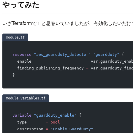
やってみた
いざTerraformで！と息巻いていましたが、有効化したい
module.tf
resource
 "aws_guardduty_detector"
 "guardduty"
 {
  enable
                       =
 var
.
guardduty_ena
  finding_publishing_frequency
 =
 var
.
guardduty_fin
}
module_variables.tf
variable
 "guardduty_enable"
 {
  type
        =
 bool
  description
 =
 "Enable GuardDuty"