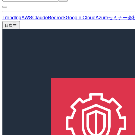
Trending
AWS
Claude
Bedrock
Google Cloud
Azure
セミナー
会
目次