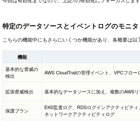
今回は有効化までなので、上記1の有効化にフォーカスしま
特定のデータソースとイベントログのモニタ
こちらの機能中にもさらにいくつか機能があり、各概要は以
機能
基本的な脅威の
AWS CloudTrailの管理イベント、VPCフロ
検出
拡張脅威検出
基本的なデータソースに加え、複数のAWSリ
EKS監査ログ、RDSログインアクティビティ、Clo
保護プラン
ネットワークアクティビティログ