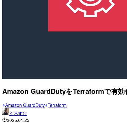
Amazon GuardDutyをTerraform
Amazon GuardDuty
Terraform
くろすけ
2025.01.23