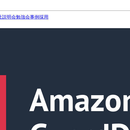
社説明会
勉強会
事例
採用