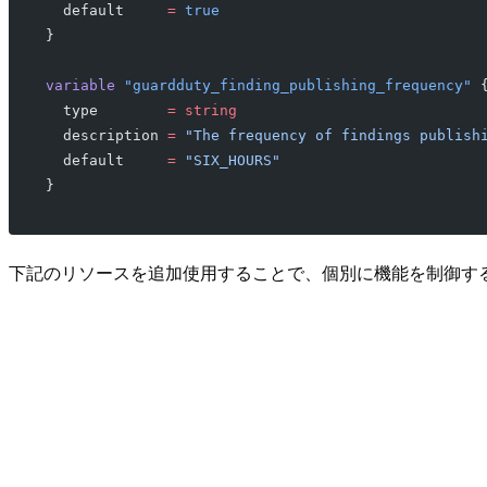
  default
     =
 true
}
variable
 "guardduty_finding_publishing_frequency"
 
  type
        =
 string
  description
 =
 "The frequency of findings publish
  default
     =
 "SIX_HOURS"
}
下記のリソースを追加使用することで、個別に機能を制御す