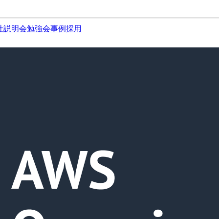
社説明会
勉強会
事例
採用