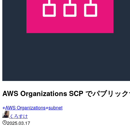
AWS Organizations SCP 
AWS Organizations
subnet
くろすけ
2025.03.17