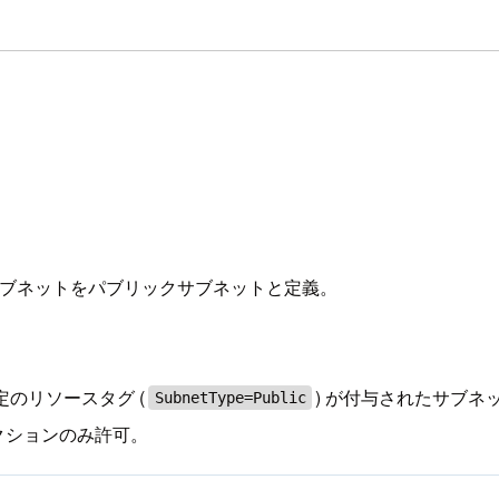
たサブネットをパブリックサブネットと定義。
のリソースタグ (
) が付与されたサブネ
SubnetType=Public
クションのみ許可。