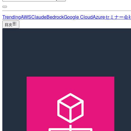
Trending
AWS
Claude
Bedrock
Google Cloud
Azure
セミナー
会
目次