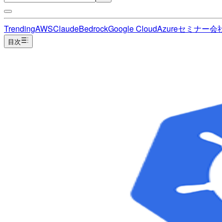
Trending
AWS
Claude
Bedrock
Google Cloud
Azure
セミナー
会
目次