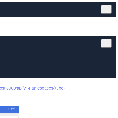
lhost:8080/api/v1/namespaces/kube-