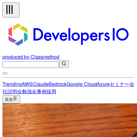
produced by Classmethod
Trending
AWS
Claude
Bedrock
Google Cloud
Azure
セミナー
会
社説明会
勉強会
事例
採用
目次