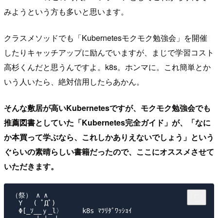
みようという方も多いと思います。
クラスメソッドでも「Kubernetesモクモク勉強会」を開催
したりキャッチアップに励んでいますが、まじで学習コスト
高杉くんだと思うんですよ。k8s。ホンマに。これ簡単とか
いう人いたら、絶対信用したらあかん。
そんな敷居が高いKubernetesですが、モクモク勉強会でも
推薦図書としていた「Kubernetes完全ガイド」が、「なに
か本買って学ぶなら、これしかありえないでしょう」という
ぐらいの素晴らしい書籍だったので、ここにオススメさせて
いただきます。
（祭） ∧ ∧

　Y　 ( ﾟДﾟ)

　Φ[_ｿ__ｙ_l〉     k8s ﾏﾂﾘﾀﾞﾜｯｼｮｲ
