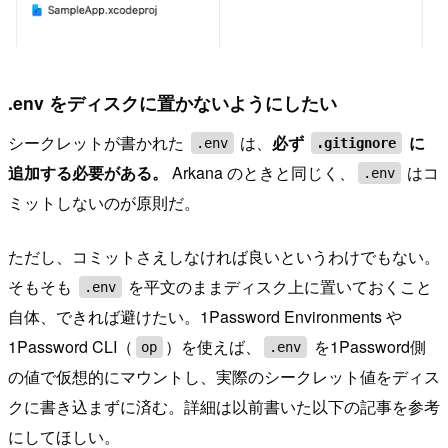
.env をディスクに置かないようにしたい
シークレットが書かれた
は、
必ず
に
.env
.gitignore
追加する必要がある。
Arkana のときと同じく、
はコ
.env
ミットしないのが原則だ。
ただし、コミットさえしなければ良いというわけでもない。
そもそも
を平文のままディスク上に置いておくこと
.env
自体、できれば避けたい。1Password Environments や
1Password CLI（
）を使えば、
を1Password側
op
.env
の値で仮想的にマウントし、実際のシークレット値をディス
クに書き込まずに済む。詳細は以前書いた以下の記事を参考
にしてほしい。