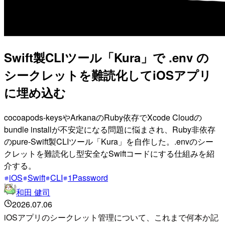
Swift製CLIツール「Kura」で .env の
シークレットを難読化してiOSアプリ
に埋め込む
cocoapods-keysやArkanaのRuby依存でXcode Cloudの
bundle installが不安定になる問題に悩まされ、Ruby非依存
のpure-Swift製CLIツール「Kura」を自作した。.envのシー
クレットを難読化し型安全なSwiftコードにする仕組みを紹
介する。
iOS
Swift
CLI
1Password
和田 健司
2026.07.06
iOSアプリのシークレット管理について、これまで何本か記