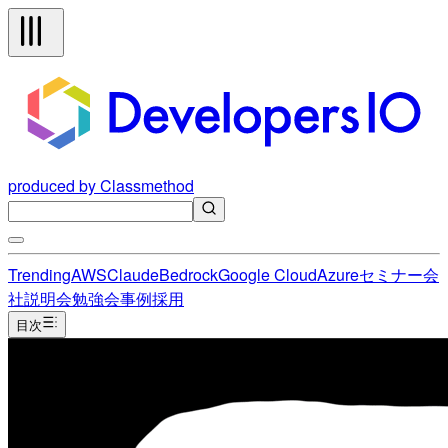
produced by Classmethod
Trending
AWS
Claude
Bedrock
Google Cloud
Azure
セミナー
会
社説明会
勉強会
事例
採用
目次