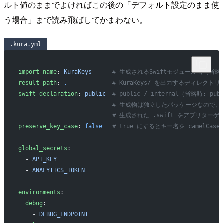
ルト値のままでよければこの後の「デフォルト設定のまま使
う場合」まで読み飛ばしてかまわない。
.kura.yml
import_name
: 
KuraKeys
      # 生成されるSwiftモジュール名（省略時:
result_path
: 
.
             # KuraKeys/ を出力するディレク
swift_declaration
: 
public
  # public / internal（省略時: pub
                           # 生成物は独立したパッケージなので
                           # 生成された .swift をアプ
preserve_key_case
: 
false
   # true にするとキー名を camelC
global_secrets
:
  - 
API_KEY
  - 
ANALYTICS_TOKEN
environments
:
  debug
:
    - 
DEBUG_ENDPOINT