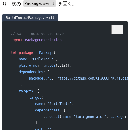
り、次の
を置く。
Package.swift
BuildTools/Package.swift
// swift-tools-version:5.9
import
 PackageDescription
let
 package
 =
 Package
(
    name
: 
"BuildTools"
,
    platforms
: [.
macOS
(.v13)],
    dependencies
: [
        .
package
(
url
: 
"https://github.com/CH3COOH/Kura.git
    ],
    targets
: [
        .
target
(
            name
: 
"BuildTools"
,
            dependencies
: [
                .
product
(
name
: 
"kura-generator"
, 
package
: 
            ],
            path
: 
""