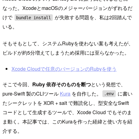
なった。XcodeとmacOSのメジャーバージョンがずれるだ
けで
が失敗する問題を、私は2回踏んで
bundle install
いる。
そもそもとして、システムRubyを使わない案も考えたが、
ビルドが約5分増えてしまうため採用には至らなかった。
Xcode Cloudで任意のバージョンのRubyを使う
そこで今回、
Ruby 依存そのものを断つ
という発想で、
pure-Swift 製のCLIツール
Kura
を自作した。
に書い
.env
たシークレットを XOR + salt で難読化し、型安全なSwift
コードとして生成するツールで、Xcode Cloud でもそのま
ま動く。本記事では、このKuraを作った経緯と使い方を紹
介する。