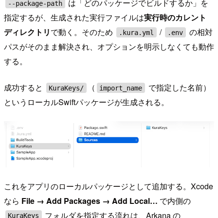
は「どのパッケージでビルドするか」を
--package-path
指定するが、生成された実行ファイルは
実行時のカレント
ディレクトリ
で動く。そのため
/
の相対
.kura.yml
.env
パスがそのまま解決され、オプションを明示しなくても動作
する。
成功すると
（
で指定した名前）
KuraKeys/
import_name
というローカルSwiftパッケージが生成される。
これをアプリのローカルパッケージとして追加する。Xcode
なら
File → Add Packages → Add Local…
で内側の
フォルダを指定する流れは、Arkana の
KuraKeys