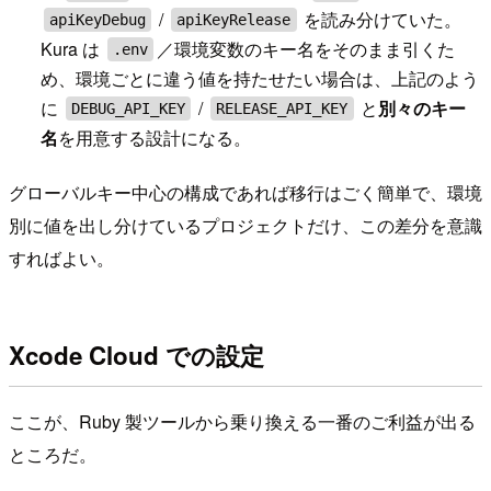
/
を読み分けていた。
apiKeyDebug
apiKeyRelease
Kura は
／環境変数のキー名をそのまま引くた
.env
め、環境ごとに違う値を持たせたい場合は、上記のよう
に
/
と
別々のキー
DEBUG_API_KEY
RELEASE_API_KEY
名
を用意する設計になる。
グローバルキー中心の構成であれば移行はごく簡単で、環境
別に値を出し分けているプロジェクトだけ、この差分を意識
すればよい。
Xcode Cloud での設定
ここが、Ruby 製ツールから乗り換える一番のご利益が出る
ところだ。