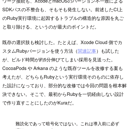
ワーク接続も、XcodeとmacOSのバージョン不一致による
SDKパスの不整合も、そもそも発生しない。前述したCI上
のRuby実行環境に起因するトラブルの構造的な原因を丸ご
と取り除ける、というのが最大のポイントだ。
既存の選択肢も検討した。たとえば、Xcode Cloud 側でカ
スタムRubyバージョンを使う方法（
関連記事
）も試した
が、ビルド時間が約5分伸びてしまい採用を見送った。
CocoaPods や Arkana のような既存ツールを改修する案も
考えたが、どちらもRubyという実行環境そのものに依存し
た設計になっており、部分的な改修では今回の問題を根本解
決できない。そこで、最初からRubyを一切経由しない設計
で作り直すことにしたのがKuraだ。
!
難読化であって暗号化ではない。これは導入前に必ず