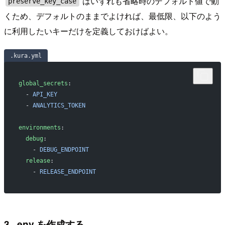
はいずれも省略時のデフォルト値で動
preserve_key_case
くため、デフォルトのままでよければ、最低限、以下のよう
に利用したいキーだけを定義しておけばよい。
.kura.yml
global_secrets
:
  - 
API_KEY
  - 
ANALYTICS_TOKEN
environments
:
  debug
:
    - 
DEBUG_ENDPOINT
  release
:
    - 
RELEASE_ENDPOINT
3. .env を作成する