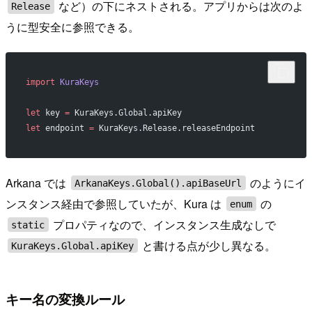
など）の下にネストされる。アプリからは次のよ
Release
うに型安全に参照できる。
import
 KuraKeys
let
 key 
=
 KuraKeys.Global.apiKey
let
 endpoint 
=
 KuraKeys.Release.releaseEndpoint
Arkana では
のようにイ
ArkanaKeys.Global().apiBaseUrl
ンスタンス経由で参照していたが、Kura は
の
enum
プロパティなので、インスタンス生成なしで
static
と書ける点が少し異なる。
KuraKeys.Global.apiKey
キー名の変換ルール