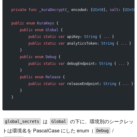
private
 func
 _kuraDecrypt
(
_
 encoded: [
UInt8
], 
salt
: [
UInt8
public
 enum
 KuraKeys
 {
    public
 enum
 Global
 {
        public
 static
 var
 apiKey: 
String
 { 
...
 }
        public
 static
 var
 analyticsToken: 
String
 { 
...
 }
    }
    public
 enum
 Debug
 {
        public
 static
 var
 debugEndpoint: 
String
 { 
...
 }
    }
    public
 enum
 Release
 {
        public
 static
 var
 releaseEndpoint: 
String
 { 
...
 }
    }
}
は
の下に、環境別のシークレッ
global_secrets
Global
トは環境名を PascalCase にした enum（
/
Debug