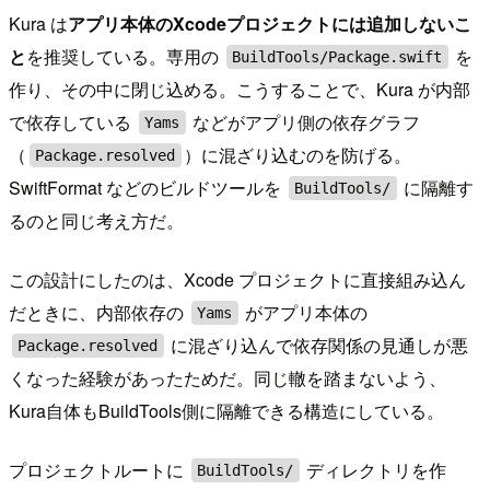
Kura は
アプリ本体のXcodeプロジェクトには追加しないこ
と
を推奨している。専用の
を
BuildTools/Package.swift
作り、その中に閉じ込める。こうすることで、Kura が内部
で依存している
などがアプリ側の依存グラフ
Yams
（
）に混ざり込むのを防げる。
Package.resolved
SwiftFormat などのビルドツールを
に隔離す
BuildTools/
るのと同じ考え方だ。
この設計にしたのは、Xcode プロジェクトに直接組み込ん
だときに、内部依存の
がアプリ本体の
Yams
に混ざり込んで依存関係の見通しが悪
Package.resolved
くなった経験があったためだ。同じ轍を踏まないよう、
Kura自体もBuildTools側に隔離できる構造にしている。
プロジェクトルートに
ディレクトリを作
BuildTools/