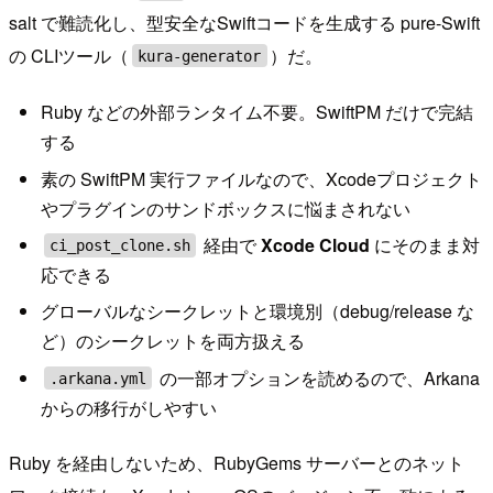
salt で難読化し、型安全なSwiftコードを生成する pure-Swift
の CLIツール（
）だ。
kura-generator
Ruby などの外部ランタイム不要。SwiftPM だけで完結
する
素の SwiftPM 実行ファイルなので、Xcodeプロジェクト
やプラグインのサンドボックスに悩まされない
経由で
Xcode Cloud
にそのまま対
ci_post_clone.sh
応できる
グローバルなシークレットと環境別（debug/release な
ど）のシークレットを両方扱える
の一部オプションを読めるので、Arkana
.arkana.yml
からの移行がしやすい
Ruby を経由しないため、RubyGems サーバーとのネット