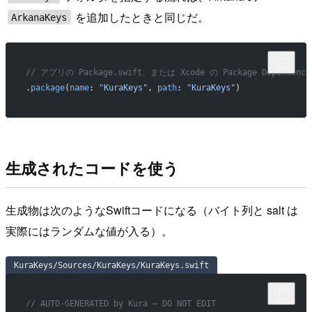
を追加したときと同じだ。
ArkanaKeys
// アプリの Package.swift、または Xcode の Package Dependenci
.
package
(
name
: 
"KuraKeys"
, 
path
: 
"KuraKeys"
)
生成されたコードを使う
生成物は次のようなSwiftコードになる（バイト列と salt は
実際にはランダムな値が入る）。
KuraKeys/Sources/KuraKeys/KuraKeys.swift
// AUTO-GENERATED by Kura — DO NOT EDIT