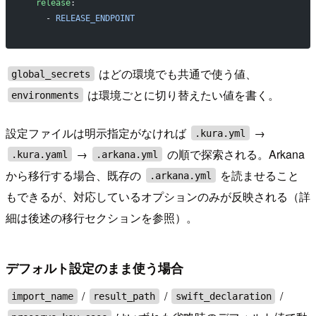
  release
:
    - 
RELEASE_ENDPOINT
はどの環境でも共通で使う値、
global_secrets
は環境ごとに切り替えたい値を書く。
environments
設定ファイルは明示指定がなければ
→
.kura.yml
→
の順で探索される。Arkana
.kura.yaml
.arkana.yml
から移行する場合、既存の
を読ませること
.arkana.yml
もできるが、対応しているオプションのみが反映される（詳
細は後述の移行セクションを参照）。
デフォルト設定のまま使う場合
/
/
/
import_name
result_path
swift_declaration