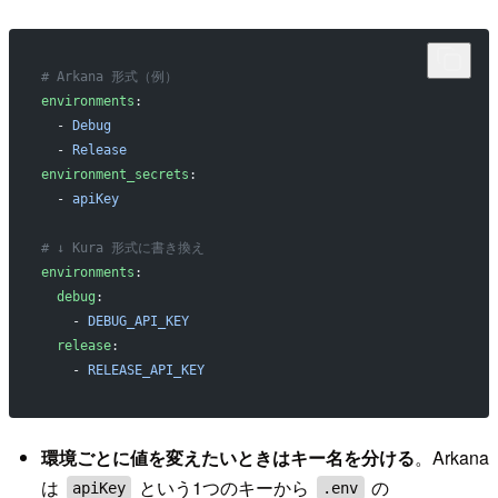
# Arkana 形式（例）
environments
:
  - 
Debug
  - 
Release
environment_secrets
:
  - 
apiKey
# ↓ Kura 形式に書き換え
environments
:
  debug
:
    - 
DEBUG_API_KEY
  release
:
    - 
RELEASE_API_KEY
環境ごとに値を変えたいときはキー名を分ける
。Arkana
は
という1つのキーから
の
apiKey
.env