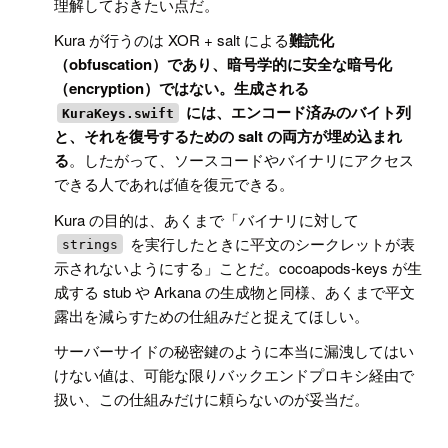
理解しておきたい点だ。
Kura が行うのは XOR + salt による
難読化
（obfuscation）
であり、暗号学的に安全な
暗号化
（encryption）
ではない。生成される
には、エンコード済みのバイト列
KuraKeys.swift
と、それを復号するための salt の
両方が埋め込まれ
る
。したがって、ソースコードやバイナリにアクセス
できる人であれば値を復元できる。
Kura の目的は、あくまで「バイナリに対して
を実行したときに平文のシークレットが表
strings
示されないようにする」ことだ。cocoapods‑keys が生
成する stub や Arkana の生成物と同様、あくまで平文
露出を減らすための仕組みだと捉えてほしい。
サーバーサイドの秘密鍵のように本当に漏洩してはい
けない値は、可能な限りバックエンドプロキシ経由で
扱い、この仕組みだけに頼らないのが妥当だ。