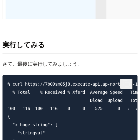
実行してみる
さて、最後に実行してみましょう。
% curl https://7b09sm85j8.execute-api.ap-northeast-1.
  % Total    % Received % Xferd  Average Speed   Time
                                 Dload  Upload   Tota
100   116  100   116    0     0    525      0 --:--:-
{

  "x-hoge-string": [

    "stringval"
