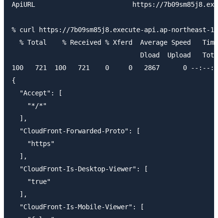
ApiURL                         https://7b09sm85j8.exe
% curl https://7b09sm85j8.execute-api.ap-northeast-1.
  % Total    % Received % Xferd  Average Speed   Time
                                 Dload  Upload   Tota
100   721  100   721    0     0   2867      0 --:--:-
{

  "Accept": [

    "*/*"

  ],

  "CloudFront-Forwarded-Proto": [

    "https"

  ],

  "CloudFront-Is-Desktop-Viewer": [

    "true"

  ],

  "CloudFront-Is-Mobile-Viewer": [
