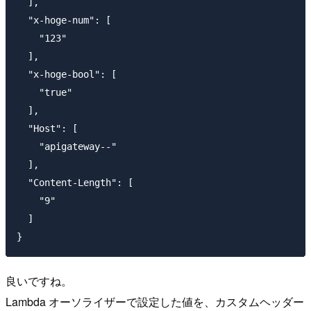
  ],

  "x-hoge-num": [

    "123"

  ],

  "x-hoge-bool": [

    "true"

  ],

  "Host": [

    "apigateway--"

  ],

  "Content-Length": [

    "9"

  ]

良いですね。
Lambda オーソライザーで設定した値を、カスタムヘッダー