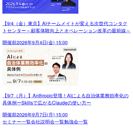
【9/4（金）東京】AIチームメイトが変える次世代コンタク
トセンター～顧客体験向上とオペレーション改革の最前線～
開催前
2026年9月4日(金) 15:00
【9/7（月）】Anthropic登壇！AIによる自治体業務効率化の
具体例ーSkillsで広がるClaudeの使い方ー
開催前
2026年9月7日(月) 15:00
セミナー一覧
会社説明会一覧
勉強会一覧