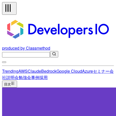
produced by Classmethod
Trending
AWS
Claude
Bedrock
Google Cloud
Azure
セミナー
会
社説明会
勉強会
事例
採用
目次