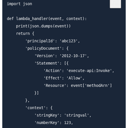
import json

def lambda_handler(event, context):

    print(json.dumps(event))

    return {

        'principalId': 'abc123',

        'policyDocument': {

            'Version': '2012-10-17',

            'Statement': [{

                'Action': 'execute-api:Invoke',

                'Effect': 'Allow',

                'Resource': event['methodArn']

            }]

        },

        'context': {

            'stringKey': 'stringval',

            'numberKey': 123,
