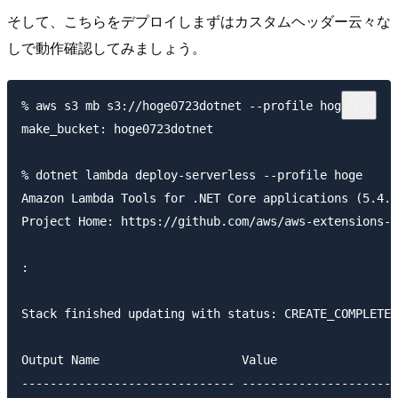
そして、こちらをデプロイしまずはカスタムヘッダー云々な
しで動作確認してみましょう。
% aws s3 mb s3://hoge0723dotnet --profile hoge

make_bucket: hoge0723dotnet

% dotnet lambda deploy-serverless --profile hoge

Amazon Lambda Tools for .NET Core applications (5.4.4
Project Home: https://github.com/aws/aws-extensions-f
:

Stack finished updating with status: CREATE_COMPLETE

Output Name                    Value                 
------------------------------ ----------------------