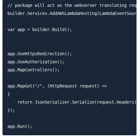
// package will act as the webserver translating requ
builder.Services.AddAWSLambdaHosting(LambdaEventSourc
var app = builder.Build();

app.UseHttpsRedirection();

app.UseAuthorization();

app.MapControllers();

app.MapGet("/", (HttpRequest request) => 

{

    return JsonSerializer.Serialize(request.Headers);

});
