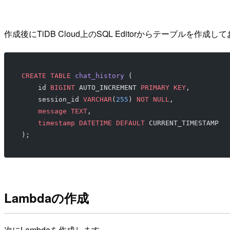
作成後にTiDB Cloud上のSQL Editorからテーブルを作成
CREATE
 TABLE
 chat_history
 (
    id 
BIGINT
 AUTO_INCREMENT 
PRIMARY KEY
,
    session_id 
VARCHAR
(
255
) 
NOT NULL
,
    message
 TEXT
,
    timestamp
 DATETIME
 DEFAULT
 CURRENT_TIMESTAMP
);
Lambdaの作成
次にLambdaを作成します。