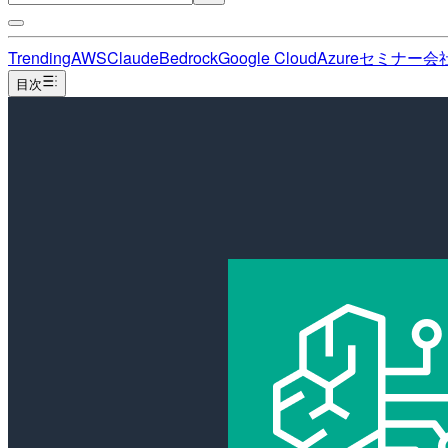
Trending
AWS
Claude
Bedrock
Google Cloud
Azure
セミナー
会
目次