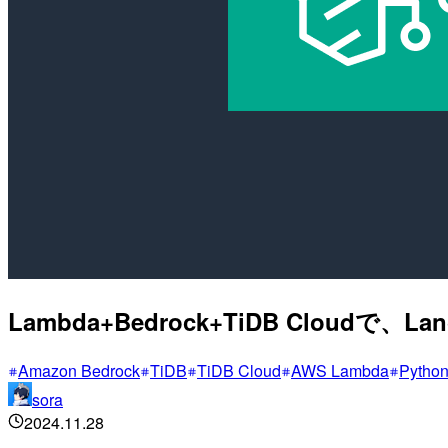
Lambda+Bedrock+TiDB Clou
Amazon Bedrock
TiDB
TiDB Cloud
AWS Lambda
Pytho
sora
2024.11.28