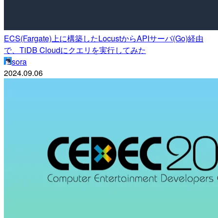
ECS(Fargate)上に構築したLocustからAPIサーバ(Go)経由
で、TiDB Cloudにクエリを実行してみた
sora
2024.09.06