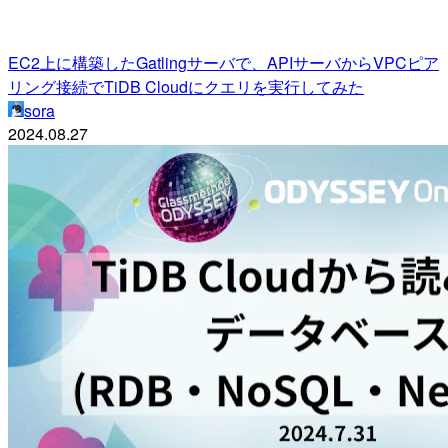
EC2上に構築したGatlingサーバで、APIサーバからVPCピア
リング接続でTiDB Cloudにクエリを実行してみた
sora
2024.08.27