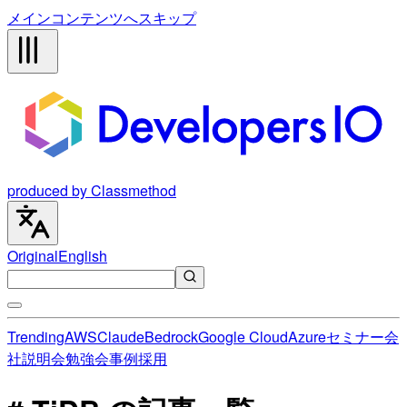
メインコンテンツへスキップ
produced by Classmethod
Original
English
Trending
AWS
Claude
Bedrock
Google Cloud
Azure
セミナー
会
社説明会
勉強会
事例
採用