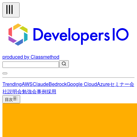
produced by Classmethod
Trending
AWS
Claude
Bedrock
Google Cloud
Azure
セミナー
会
社説明会
勉強会
事例
採用
目次