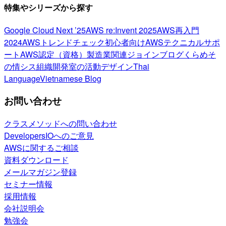
特集やシリーズから探す
Google Cloud Next ’25
AWS re:Invent 2025
AWS再入門
2024
AWSトレンドチェック
初心者向け
AWSテクニカルサポ
ート
AWS認定（資格）
製造業関連
ジョインブログ
くらめそ
の情シス
組織開発室の活動
デザイン
Thai
Language
Vietnamese Blog
お問い合わせ
クラスメソッドへの問い合わせ
DevelopersIOへのご意見
AWSに関するご相談
資料ダウンロード
メールマガジン登録
セミナー情報
採用情報
会社説明会
勉強会