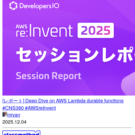
[レポート] Deep Dive on AWS Lambda durable functions
#CNS380 #AWSreInvent
miyan
2025.12.04