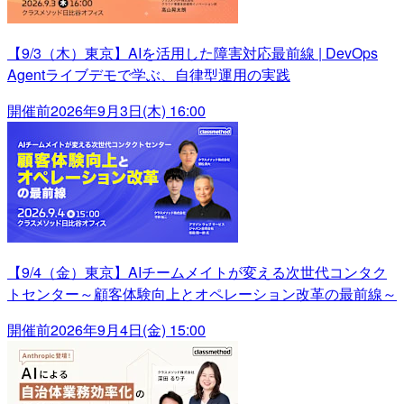
【9/3（木）東京】AIを活用した障害対応最前線 | DevOps
Agentライブデモで学ぶ、自律型運用の実践
開催前
2026年9月3日(木) 16:00
【9/4（金）東京】AIチームメイトが変える次世代コンタク
トセンター～顧客体験向上とオペレーション改革の最前線～
開催前
2026年9月4日(金) 15:00