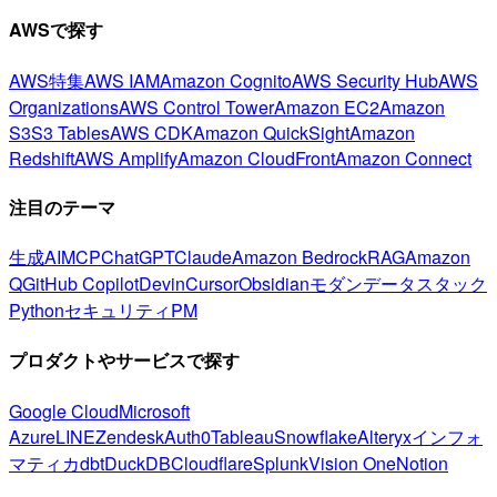
AWSで探す
AWS特集
AWS IAM
Amazon Cognito
AWS Security Hub
AWS
Organizations
AWS Control Tower
Amazon EC2
Amazon
S3
S3 Tables
AWS CDK
Amazon QuickSight
Amazon
Redshift
AWS Amplify
Amazon CloudFront
Amazon Connect
注目のテーマ
生成AI
MCP
ChatGPT
Claude
Amazon Bedrock
RAG
Amazon
Q
GitHub Copilot
Devin
Cursor
Obsidian
モダンデータスタック
Python
セキュリティ
PM
プロダクトやサービスで探す
Google Cloud
Microsoft
Azure
LINE
Zendesk
Auth0
Tableau
Snowflake
Alteryx
インフォ
マティカ
dbt
DuckDB
Cloudflare
Splunk
Vision One
Notion