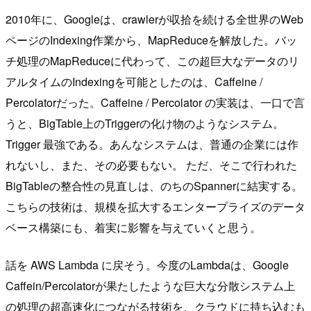
2010年に、Googleは、crawlerが収拾を続ける全世界のWeb
ページのIndexing作業から、MapReduceを解放した。バッ
チ処理のMapReduceに代わって、この超巨大なデータのリ
アルタイムのIndexingを可能としたのは、Caffeine /
Percolatorだった。Caffeine / Percolator の実装は、一口で言
うと、BigTable上のTriggerの化け物のようなシステム。
Trigger 最強である。あんなシステムは、普通の企業には作
れないし、また、その必要もない。 ただ、そこで行われた
BigTableの整合性の見直しは、のちのSpannerに結実する。
こちらの技術は、規模を拡大するエンタープライズのデータ
ベース構築にも、着実に影響を与えていくと思う。
話を AWS Lambda に戻そう。今度のLambdaは、Google
Caffein/Percolatorが果たしたような巨大な分散システム上
の処理の超高速化につながる技術を、クラウドに持ち込むも