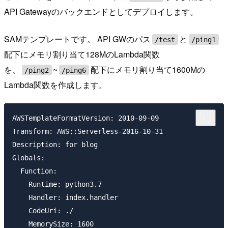
API Gatewayのバックエンドとしてデプロイします。
SAMテンプレートです。 API GWのパス
と
/test
/ping1
配下にメモリ割り当て128MのLambda関数
を、
~
配下にメモリ割り当て1600Mの
/ping2
/ping6
Lambda関数を作成します。
AWSTemplateFormatVersion: 2010-09-09

Transform: AWS::Serverless-2016-10-31

Description: for blog

Globals:

  Function:

    Runtime: python3.7

    Handler: index.handler

    CodeUri: ./

    MemorySize: 1600
