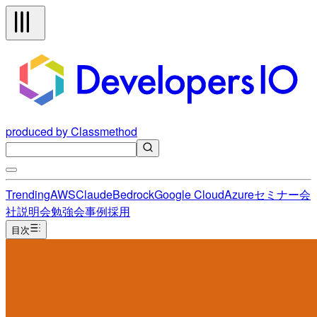
produced by Classmethod
Trending
AWS
Claude
Bedrock
Google Cloud
Azure
セミナー
会
社説明会
勉強会
事例
採用
目次