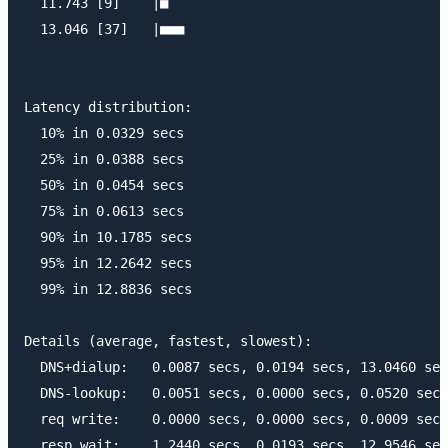
  11.743 [9]	|■

  13.046 [37]	|■■■

Latency distribution:

  10% in 0.0329 secs

  25% in 0.0388 secs

  50% in 0.0454 secs

  75% in 0.0613 secs

  90% in 10.1785 secs

  95% in 12.2642 secs

  99% in 12.8836 secs

Details (average, fastest, slowest):

  DNS+dialup:	0.0087 secs, 0.0194 secs, 13.0460 secs

  DNS-lookup:	0.0051 secs, 0.0000 secs, 0.0520 secs

  req write:	0.0000 secs, 0.0000 secs, 0.0009 secs

  resp wait:	1.2440 secs, 0.0193 secs, 12.9546 secs
