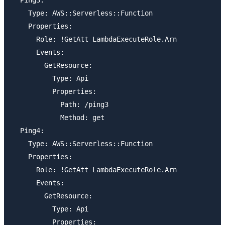
  Ping3:

    Type: AWS::Serverless::Function

    Properties:

      Role: !GetAtt LambdaExecuteRole.Arn

      Events:

        GetResource:

          Type: Api

          Properties:

            Path: /ping3

            Method: get

  Ping4:

    Type: AWS::Serverless::Function

    Properties:

      Role: !GetAtt LambdaExecuteRole.Arn      

      Events:

        GetResource:

          Type: Api

          Properties:
