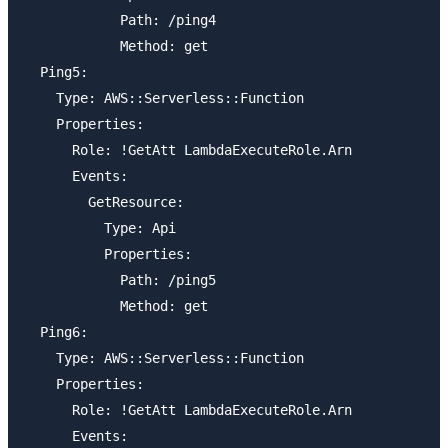
            Path: /ping4

            Method: get

  Ping5:

    Type: AWS::Serverless::Function

    Properties:

      Role: !GetAtt LambdaExecuteRole.Arn      

      Events:

        GetResource:

          Type: Api

          Properties:

            Path: /ping5

            Method: get

  Ping6:

    Type: AWS::Serverless::Function

    Properties:

      Role: !GetAtt LambdaExecuteRole.Arn      

      Events:
