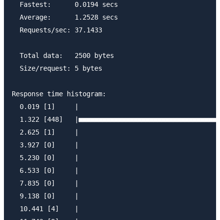
  Fastest:	0.0194 secs

  Average:	1.2528 secs

  Requests/sec:	37.1433

  Total data:	2500 bytes

  Size/request:	5 bytes

Response time histogram:

  0.019 [1]	|

  1.322 [448]	|■■■■■■■■■■■■■■■■■■■■■■■■■■■■■■■■■■■■■■■■

  2.625 [1]	|

  3.927 [0]	|

  5.230 [0]	|

  6.533 [0]	|

  7.835 [0]	|

  9.138 [0]	|

  10.441 [4]	|
