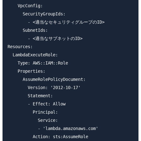
    VpcConfig:

      SecurityGroupIds:

        - <適当なセキュリティグループのID>

      SubnetIds:

        - <適当なサブネットのID>

Resources:

  LambdaExecuteRole:

    Type: AWS::IAM::Role

    Properties:

      AssumeRolePolicyDocument:

        Version: '2012-10-17'

        Statement:

        - Effect: Allow

          Principal:

            Service:

            - 'lambda.amazonaws.com'

          Action: sts:AssumeRole
