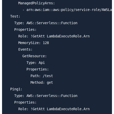
      ManagedPolicyArns:

        - arn:aws:iam::aws:policy/service-role/AWSLam
  Test:

    Type: AWS::Serverless::Function

    Properties:

      Role: !GetAtt LambdaExecuteRole.Arn

      MemorySize: 128

      Events:

        GetResource:

          Type: Api

          Properties:

            Path: /test

            Method: get

  Ping1:

    Type: AWS::Serverless::Function

    Properties:

      Role: !GetAtt LambdaExecuteRole.Arn
