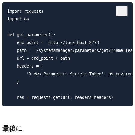
import requests

import os

def get_parameter():

    end_point = 'http://localhost:2773'

    path = '/systemsmanager/parameters/get/?name=test
    url = end_point + path

    headers = {

        'X-Aws-Parameters-Secrets-Token': os.environ[
    }

最後に