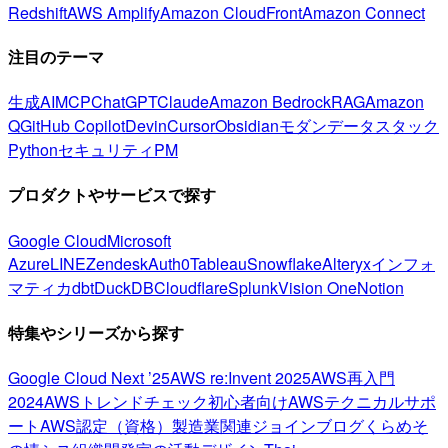
Redshift
AWS Amplify
Amazon CloudFront
Amazon Connect
注目のテーマ
生成AI
MCP
ChatGPT
Claude
Amazon Bedrock
RAG
Amazon
Q
GitHub Copilot
Devin
Cursor
Obsidian
モダンデータスタック
Python
セキュリティ
PM
プロダクトやサービスで探す
Google Cloud
Microsoft
Azure
LINE
Zendesk
Auth0
Tableau
Snowflake
Alteryx
インフォ
マティカ
dbt
DuckDB
Cloudflare
Splunk
Vision One
Notion
特集やシリーズから探す
Google Cloud Next ’25
AWS re:Invent 2025
AWS再入門
2024
AWSトレンドチェック
初心者向け
AWSテクニカルサポ
ート
AWS認定（資格）
製造業関連
ジョインブログ
くらめそ