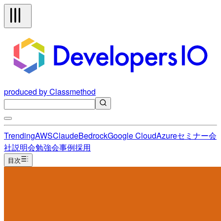
produced by Classmethod
Trending
AWS
Claude
Bedrock
Google Cloud
Azure
セミナー
会
社説明会
勉強会
事例
採用
目次