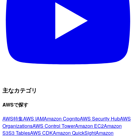
主なカテゴリ
AWSで探す
AWS特集
AWS IAM
Amazon Cognito
AWS Security Hub
AWS
Organizations
AWS Control Tower
Amazon EC2
Amazon
S3
S3 Tables
AWS CDK
Amazon QuickSight
Amazon