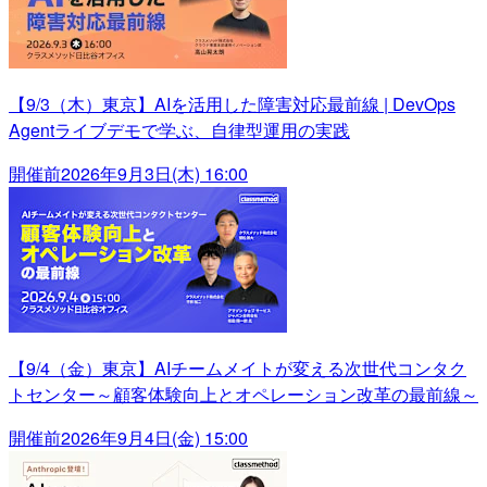
【9/3（木）東京】AIを活用した障害対応最前線 | DevOps
Agentライブデモで学ぶ、自律型運用の実践
開催前
2026年9月3日(木) 16:00
【9/4（金）東京】AIチームメイトが変える次世代コンタク
トセンター～顧客体験向上とオペレーション改革の最前線～
開催前
2026年9月4日(金) 15:00