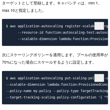
ターゲットとして登録します。キャパシティは、min 1、
max 10と指定しました。
$ aws application-autoscaling register-scalable-targe
      --resource-id function:autoscaling-test:autosca
次にスケーリングポリシーを適用します。プールの使用率が
70%になった場合にスケールするように設定します。
$ aws application-autoscaling put-scaling-policy --se
--scalable-dimension lambda:function:ProvisionedConcu
--policy-name my-policy --policy-type TargetTrackingS