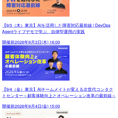
【9/3（木）東京】AIを活用した障害対応最前線 | DevOps
Agentライブデモで学ぶ、自律型運用の実践
開催前
2026年9月3日(木) 16:00
【9/4（金）東京】AIチームメイトが変える次世代コンタク
トセンター～顧客体験向上とオペレーション改革の最前線～
開催前
2026年9月4日(金) 15:00