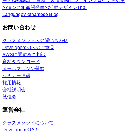
ート
AWS認定（資格）
製造業関連
ジョインブログ
くらめそ
の情シス
組織開発室の活動
デザイン
Thai
Language
Vietnamese Blog
お問い合わせ
クラスメソッドへの問い合わせ
DevelopersIOへのご意見
AWSに関するご相談
資料ダウンロード
メールマガジン登録
セミナー情報
採用情報
会社説明会
勉強会
運営会社
クラスメソッドについて
DevelopersIOとは