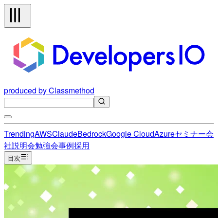
produced by Classmethod
Trending
AWS
Claude
Bedrock
Google Cloud
Azure
セミナー
会
社説明会
勉強会
事例
採用
目次