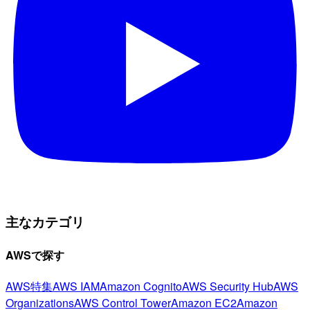
主なカテゴリ
AWSで探す
AWS特集
AWS IAM
Amazon Cognito
AWS Security Hub
AWS
Organizations
AWS Control Tower
Amazon EC2
Amazon