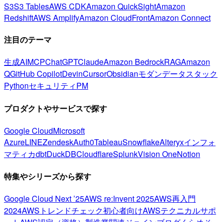
S3
S3 Tables
AWS CDK
Amazon QuickSight
Amazon
Redshift
AWS Amplify
Amazon CloudFront
Amazon Connect
注目のテーマ
生成AI
MCP
ChatGPT
Claude
Amazon Bedrock
RAG
Amazon
Q
GitHub Copilot
Devin
Cursor
Obsidian
モダンデータスタック
Python
セキュリティ
PM
プロダクトやサービスで探す
Google Cloud
Microsoft
Azure
LINE
Zendesk
Auth0
Tableau
Snowflake
Alteryx
インフォ
マティカ
dbt
DuckDB
Cloudflare
Splunk
Vision One
Notion
特集やシリーズから探す
Google Cloud Next ’25
AWS re:Invent 2025
AWS再入門
2024
AWSトレンドチェック
初心者向け
AWSテクニカルサポ