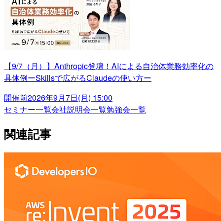
【9/7（月）】Anthropic登壇！AIによる自治体業務効率化の
具体例ーSkillsで広がるClaudeの使い方ー
開催前
2026年9月7日(月) 15:00
セミナー一覧
会社説明会一覧
勉強会一覧
関連記事