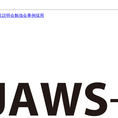
社説明会
勉強会
事例
採用