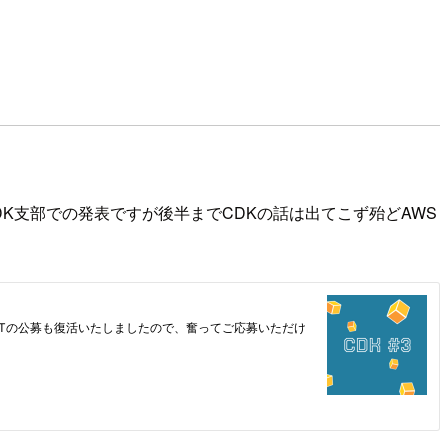
CDK支部での発表ですが後半までCDKの話は出てこず殆どAWS