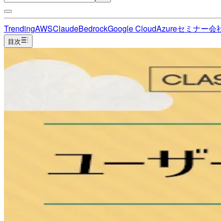
Trending
AWS
Claude
Bedrock
Google Cloud
Azure
セミナー
会
目次