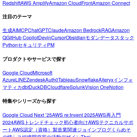
Redshift
AWS Amplify
Amazon CloudFront
Amazon Connect
注目のテーマ
生成AI
MCP
ChatGPT
Claude
Amazon Bedrock
RAG
Amazon
Q
GitHub Copilot
Devin
Cursor
Obsidian
モダンデータスタック
Python
セキュリティ
PM
プロダクトやサービスで探す
Google Cloud
Microsoft
Azure
LINE
Zendesk
Auth0
Tableau
Snowflake
Alteryx
インフォ
マティカ
dbt
DuckDB
Cloudflare
Splunk
Vision One
Notion
特集やシリーズから探す
Google Cloud Next ’25
AWS re:Invent 2025
AWS再入門
2024
AWSトレンドチェック
初心者向け
AWSテクニカルサポ
ート
AWS認定（資格）
製造業関連
ジョインブログ
くらめそ
の情シス
組織開発室の活動
デザイン
Thai