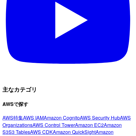
主なカテゴリ
AWSで探す
AWS特集
AWS IAM
Amazon Cognito
AWS Security Hub
AWS
Organizations
AWS Control Tower
Amazon EC2
Amazon
S3
S3 Tables
AWS CDK
Amazon QuickSight
Amazon