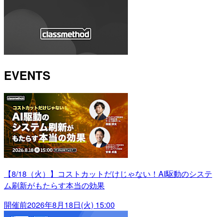
EVENTS
【8/18（火）】コストカットだけじゃない！AI駆動のシステ
ム刷新がもたらす本当の効果
開催前
2026年8月18日(火) 15:00