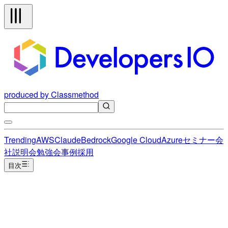
produced by Classmethod
Trending
AWS
Claude
Bedrock
Google Cloud
Azure
セミナー
会
社説明会
勉強会
事例
採用
目次