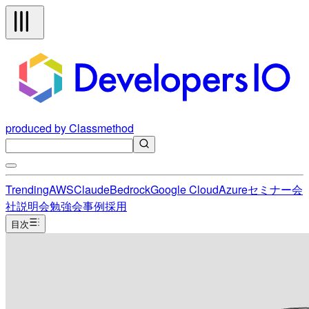
produced by Classmethod
Trending
AWS
Claude
Bedrock
Google Cloud
Azure
セミナー
会
社説明会
勉強会
事例
採用
目次