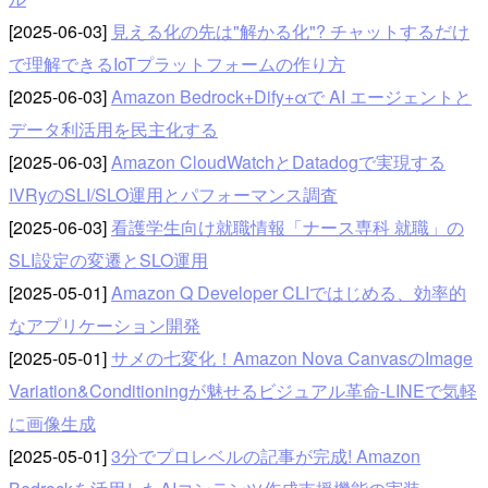
[2025-06-03]
見える化の先は"解かる化"? チャットするだけ
で理解できるIoTプラットフォームの作り方
[2025-06-03]
Amazon Bedrock+Dify+αで AI エージェントと
データ利活⽤を⺠主化する
[2025-06-03]
Amazon CloudWatchとDatadogで実現する
IVRyのSLI/SLO運用とパフォーマンス調査
[2025-06-03]
看護学生向け就職情報「ナース専科 就職」の
SLI設定の変遷とSLO運用
[2025-05-01]
Amazon Q Developer CLIではじめる、効率的
なアプリケーション開発
[2025-05-01]
サメの七変化！Amazon Nova CanvasのImage
Variation&Conditioningが魅せるビジュアル革命-LINEで気軽
に画像生成
[2025-05-01]
3分でプロレベルの記事が完成! Amazon