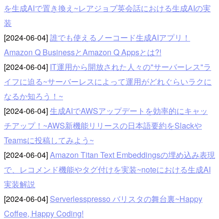
を生成AIで置き換え~レアジョブ英会話における生成AIの実
装
[2024-06-04]
誰でも使えるノーコード生成AIアプリ！
Amazon Q BusinessとAmazon Q Appsとは?!
[2024-06-04]
IT運用から開放された人々の"サーバーレス"ラ
イフに迫る~サーバーレスによって運用がどれぐらいラクに
なるか知ろう！~
[2024-06-04]
生成AIでAWSアップデートを効率的にキャッ
チアップ！~AWS新機能リリースの日本語要約をSlackや
Teamsに投稿してみよう~
[2024-06-04]
Amazon Titan Text Embeddingsの埋め込み表現
で、レコメンド機能やタグ付けを実装~noteにおける生成AI
実装解説
[2024-06-04]
Serverlesspresso バリスタの舞台裏~Happy
Coffee, Happy Coding!