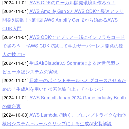
[2024-11-01]
AWS CDKのローカル開発環境を作ろう！
[2024-11-01]
AWS Amplify Gen 2とAWS CDKで爆速アプリ
開発&拡張！~第1回 AWS Amplify Gen 2から始めるAWS
CDK入門
[2024-11-01]
AWS CDKでアプリと一緒にインフラをコード
で操ろう！~AWS CDKで試して学ぶサーバーレス開発の達
人の技 #1~
[2024-11-01]
生成AI(Claude3.5 Sonnet)による次世代型レ
ビュー承認システムの実現
[2024-11-01]
日本一のポイントモールへとグロースさせるた
めの「生成AIを用いた検索体験向上」チャレンジ
[2024-11-01]
AWS Summit Japan 2024 Game Industry Booth
の舞台裏
[2024-10-03]
AWS Lambdaで動く、プロンプトライクな物体
検出システム ~ルームクリップによる生成AI実装解説