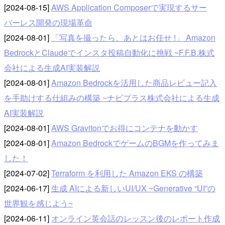
[2024-08-15]
AWS Application Composerで実現するサー
バーレス開発の現場革命
[2024-08-01]
「写真を撮ったら、あとはお任せ !」 Amazon
BedrockとClaudeでインスタ投稿自動化に挑戦 ~F.F.B.株式
会社による生成AI実装解説
[2024-08-01]
Amazon Bedrockを活用した商品レビュー記入
を手助けする仕組みの構築 ~ナビプラス株式会社による生成
AI実装解説
[2024-08-01]
AWS Gravitonでお得にコンテナを動かす
[2024-08-01]
Amazon BedrockでゲームのBGMを作ってみま
した！
[2024-07-02]
Terraform を利用した Amazon EKS の構築
[2024-06-17]
生成 AIによる新しいUI/UX ~Generative “UI”の
世界観を感じよう~
[2024-06-11]
オンライン英会話のレッスン後のレポート作成