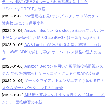
ティへ NIST CSF 2.0ベースの独自基準を活用した
『Security CREST』制度
[2025-01-06]
NW運用者必見! オンプレ-クラウド間のグレー
障害検出による運用改善
[2025-01-06]
Amazon Bedrock Knowledge Basesでもサポー
ト開始(preview)した噂のGraphRAGとは一体なんなのか?!
[2025-01-06]
AWS Lambda関数の動きを楽に確認しちゃお
う! ~AWS CDKで試して学ぶ サーバーレス開発の達人の技
#2~
[2025-01-06]
Amazon Bedrockを用いた掲示板投稿監視シス
テムの実現~株式会社ゲームエイトによる生成AI実装解説
[2025-01-06]
ゲームクライアントエンジニアでも試せる!? カ
スタムゲームバックエンドのご紹介
[2025-01-06]
AI技術で高校生の未来を支援する『AI-m（エイ
ム）』~面接練習の革新