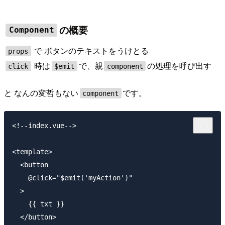
の概要
Component
で ボタンのテキストをうけとる
props
時は
で、親
の処理を呼び出す
click
$emit
component
と なんの変哲もない
です。
component
<!--index.vue-->

<template>

  <button

    @click="$emit('myAction')"

  >

    {{ txt }}

  </button>
