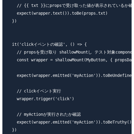
    // {{ txt }}にpropsで受け取った値が表示されているか確認
    expect(wrapper.text()).toBe(props.txt)

  })

  it('clickイベントの確認', () => {

    // propsを受け取り shallowMountし テスト対象compone
    const wrapper = shallowMount(MyButton, { propsDat
    expect(wrapper.emitted('myAction')).toBeUndefined
    // clickイベント実行

    wrapper.trigger('click')

    // myActionが実行されたか確認

    expect(wrapper.emitted('myAction')).toBeTruthy()

  })
