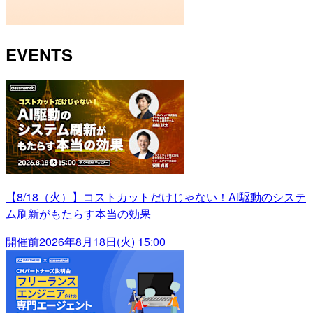
EVENTS
【8/18（火）】コストカットだけじゃない！AI駆動のシステ
ム刷新がもたらす本当の効果
開催前
2026年8月18日(火) 15:00