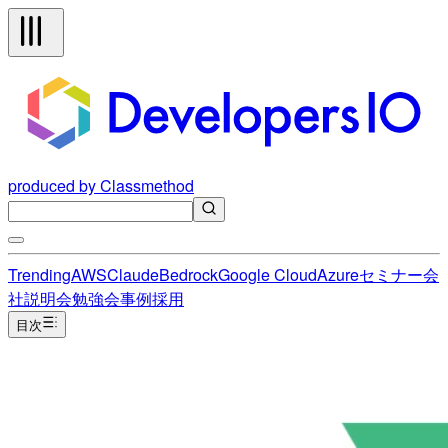
produced by Classmethod
Trending
AWS
Claude
Bedrock
Google Cloud
Azure
セミナー
会
社説明会
勉強会
事例
採用
目次