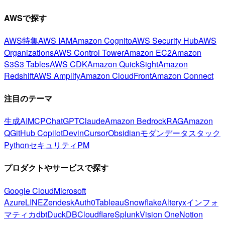
AWSで探す
AWS特集
AWS IAM
Amazon Cognito
AWS Security Hub
AWS
Organizations
AWS Control Tower
Amazon EC2
Amazon
S3
S3 Tables
AWS CDK
Amazon QuickSight
Amazon
Redshift
AWS Amplify
Amazon CloudFront
Amazon Connect
注目のテーマ
生成AI
MCP
ChatGPT
Claude
Amazon Bedrock
RAG
Amazon
Q
GitHub Copilot
Devin
Cursor
Obsidian
モダンデータスタック
Python
セキュリティ
PM
プロダクトやサービスで探す
Google Cloud
Microsoft
Azure
LINE
Zendesk
Auth0
Tableau
Snowflake
Alteryx
インフォ
マティカ
dbt
DuckDB
Cloudflare
Splunk
Vision One
Notion