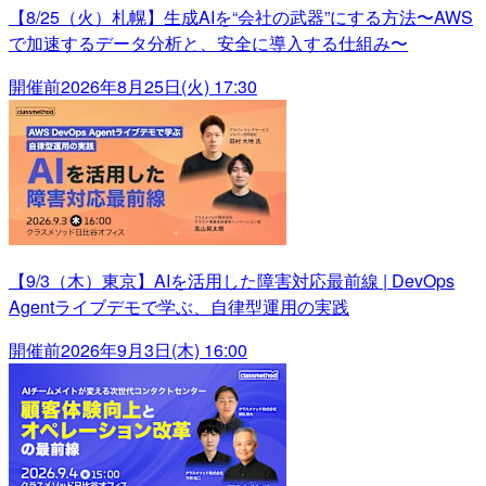
【8/25（火）札幌】生成AIを“会社の武器”にする方法〜AWS
で加速するデータ分析と、安全に導入する仕組み〜
開催前
2026年8月25日(火) 17:30
【9/3（木）東京】AIを活用した障害対応最前線 | DevOps
Agentライブデモで学ぶ、自律型運用の実践
開催前
2026年9月3日(木) 16:00