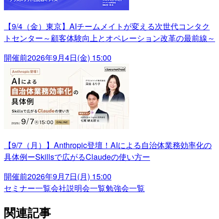
【9/4（金）東京】AIチームメイトが変える次世代コンタク
トセンター～顧客体験向上とオペレーション改革の最前線～
開催前
2026年9月4日(金) 15:00
【9/7（月）】Anthropic登壇！AIによる自治体業務効率化の
具体例ーSkillsで広がるClaudeの使い方ー
開催前
2026年9月7日(月) 15:00
セミナー一覧
会社説明会一覧
勉強会一覧
関連記事