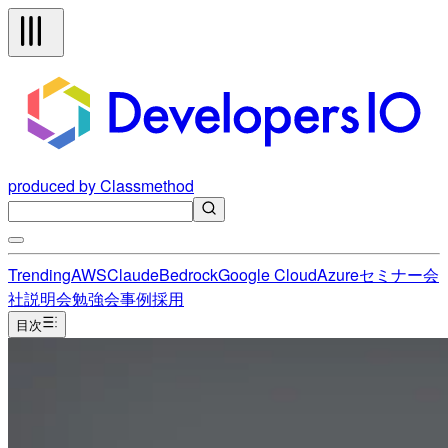
produced by Classmethod
Trending
AWS
Claude
Bedrock
Google Cloud
Azure
セミナー
会
社説明会
勉強会
事例
採用
目次