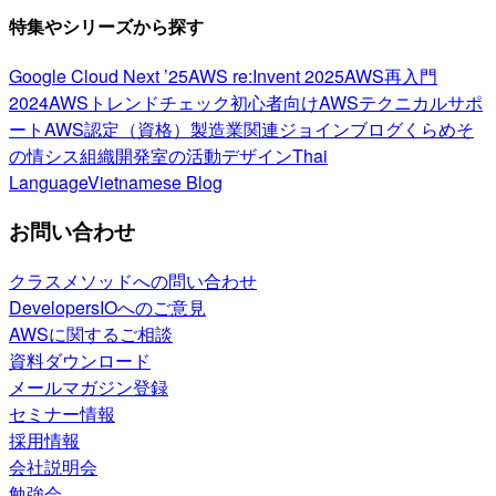
特集やシリーズから探す
Google Cloud Next ’25
AWS re:Invent 2025
AWS再入門
2024
AWSトレンドチェック
初心者向け
AWSテクニカルサポ
ート
AWS認定（資格）
製造業関連
ジョインブログ
くらめそ
の情シス
組織開発室の活動
デザイン
Thai
Language
Vietnamese Blog
お問い合わせ
クラスメソッドへの問い合わせ
DevelopersIOへのご意見
AWSに関するご相談
資料ダウンロード
メールマガジン登録
セミナー情報
採用情報
会社説明会
勉強会