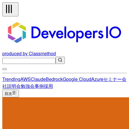
produced by Classmethod
Trending
AWS
Claude
Bedrock
Google Cloud
Azure
セミナー
会
社説明会
勉強会
事例
採用
目次