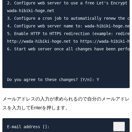
2. Configure web server to use a free Let's Encrypt c
wada-hibiki-hoge.net

3. Configure a cron job to automatically renew the ce
4. Configure web server name to: wada-hibiki-hoge.net

5. Enable HTTP to HTTPS redirection (example: redirec
http://wada-hibiki-hoge.net to https://wada-hibiki-ho
6. Start web server once all changes have been perfor
メールアドレスの入力が求められるので自分のメールアドレ
スを入力してEnterを押します。