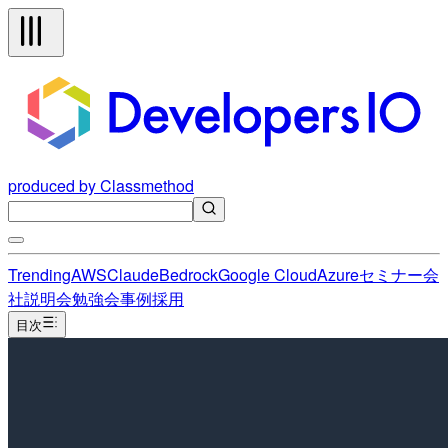
produced by Classmethod
Trending
AWS
Claude
Bedrock
Google Cloud
Azure
セミナー
会
社説明会
勉強会
事例
採用
目次