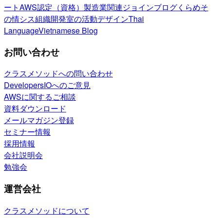
ート
AWS認定（資格）
製造業関連
ジョインブログ
くらめそ
の情シス
組織開発室の活動
デザイン
Thai
Language
Vietnamese Blog
お問い合わせ
クラスメソッドへの問い合わせ
DevelopersIOへのご意見
AWSに関するご相談
資料ダウンロード
メールマガジン登録
セミナー情報
採用情報
会社説明会
勉強会
運営会社
クラスメソッドについて