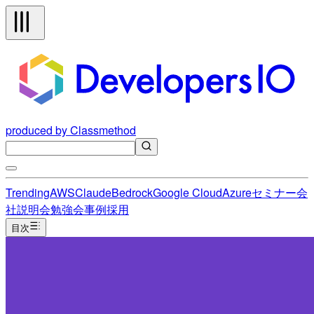
produced by Classmethod
Trending
AWS
Claude
Bedrock
Google Cloud
Azure
セミナー
会
社説明会
勉強会
事例
採用
目次