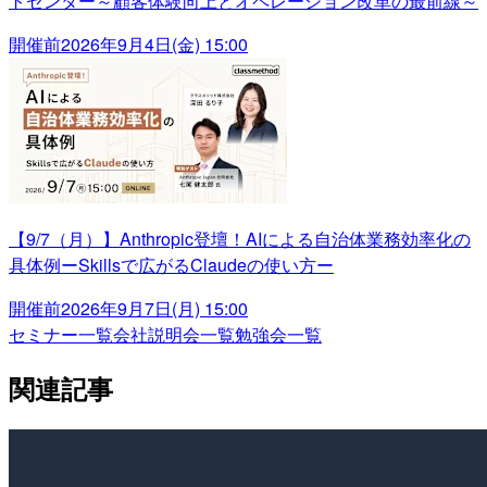
トセンター～顧客体験向上とオペレーション改革の最前線～
開催前
2026年9月4日(金) 15:00
【9/7（月）】Anthropic登壇！AIによる自治体業務効率化の
具体例ーSkillsで広がるClaudeの使い方ー
開催前
2026年9月7日(月) 15:00
セミナー一覧
会社説明会一覧
勉強会一覧
関連記事