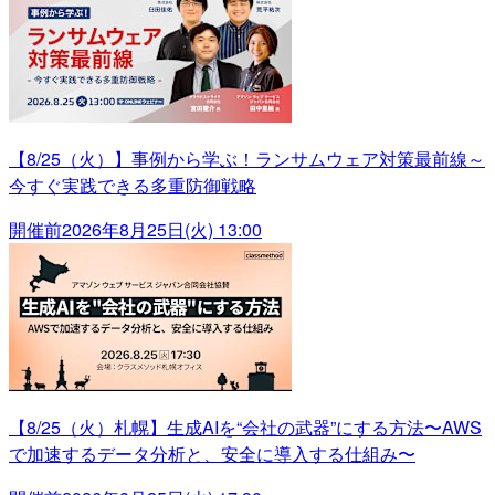
【8/25（火）】事例から学ぶ！ランサムウェア対策最前線～
今すぐ実践できる多重防御戦略
開催前
2026年8月25日(火) 13:00
【8/25（火）札幌】生成AIを“会社の武器”にする方法〜AWS
で加速するデータ分析と、安全に導入する仕組み〜