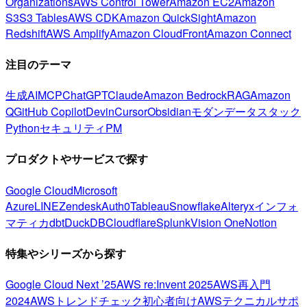
Organizations
AWS Control Tower
Amazon EC2
Amazon
S3
S3 Tables
AWS CDK
Amazon QuickSight
Amazon
Redshift
AWS Amplify
Amazon CloudFront
Amazon Connect
注目のテーマ
生成AI
MCP
ChatGPT
Claude
Amazon Bedrock
RAG
Amazon
Q
GitHub Copilot
Devin
Cursor
Obsidian
モダンデータスタック
Python
セキュリティ
PM
プロダクトやサービスで探す
Google Cloud
Microsoft
Azure
LINE
Zendesk
Auth0
Tableau
Snowflake
Alteryx
インフォ
マティカ
dbt
DuckDB
Cloudflare
Splunk
Vision One
Notion
特集やシリーズから探す
Google Cloud Next ’25
AWS re:Invent 2025
AWS再入門
2024
AWSトレンドチェック
初心者向け
AWSテクニカルサポ