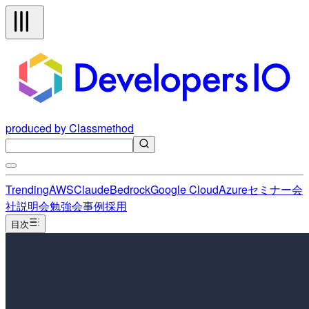
produced by Classmethod
Trending
AWS
Claude
Bedrock
Google Cloud
Azure
セミナー
会
社説明会
勉強会
事例
採用
目次