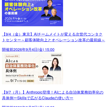
【9/4（金）東京】AIチームメイトが変える次世代コンタク
トセンター～顧客体験向上とオペレーション改革の最前線～
開催前
2026年9月4日(金) 15:00
【9/7（月）】Anthropic登壇！AIによる自治体業務効率化の
具体例ーSkillsで広がるClaudeの使い方ー