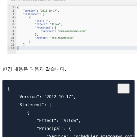
변경 내용은 다음과 같습니다.
{

    "Version": "2012-10-17",

    "Statement": [

        {

            "Effect": "Allow",

            "Principal": {

                "Service": "scheduler.amazonaws.com"
