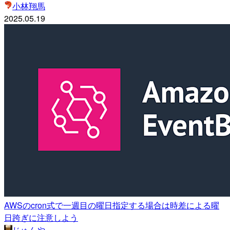
小林翔馬
2025.05.19
AWSのcron式で一週目の曜日指定する場合は時差による曜
日跨ぎに注意しよう
じゅんや