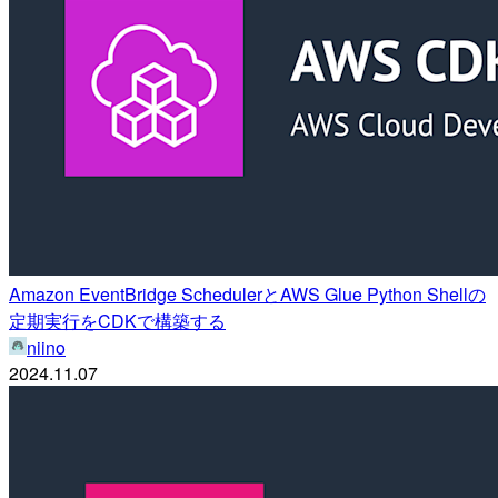
Amazon EventBridge SchedulerとAWS Glue Python Shellの
定期実行をCDKで構築する
niino
2024.11.07