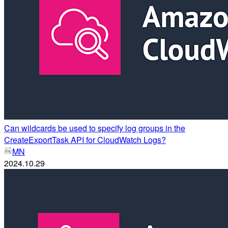
Can wildcards be used to specify log groups in the
CreateExportTask API for CloudWatch Logs?
MN
2024.10.29