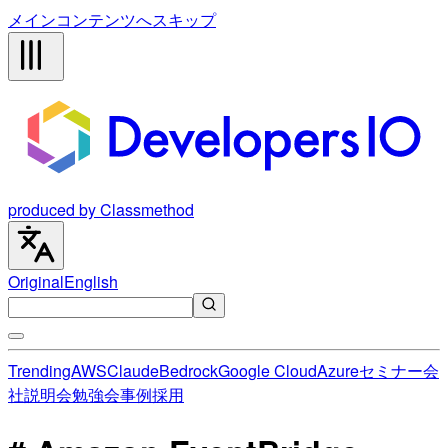
メインコンテンツへスキップ
produced by Classmethod
Original
English
Trending
AWS
Claude
Bedrock
Google Cloud
Azure
セミナー
会
社説明会
勉強会
事例
採用