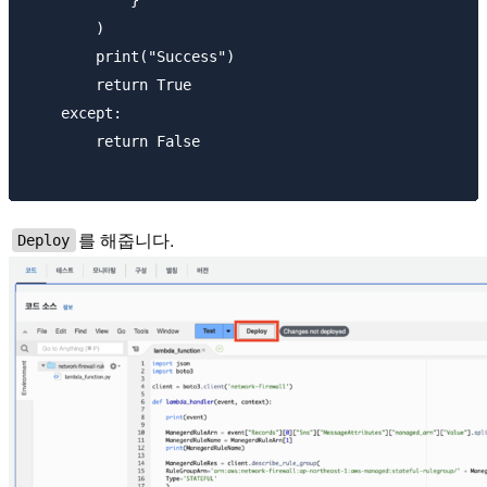
            }

        )

        print("Success")

        return True

    except:

        return False

를 해줍니다.
Deploy