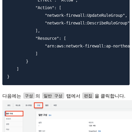
            "Action": [

                "network-firewall:UpdateRuleGroup",

                "network-firewall:DescribeRuleGroup"

            ],

            "Resource": [

                "arn:aws:network-firewall:ap-northeas
            ]

        }

    ]

다음에는
의
탭에서
을 클릭합니다.
구성
일반 구성
편집