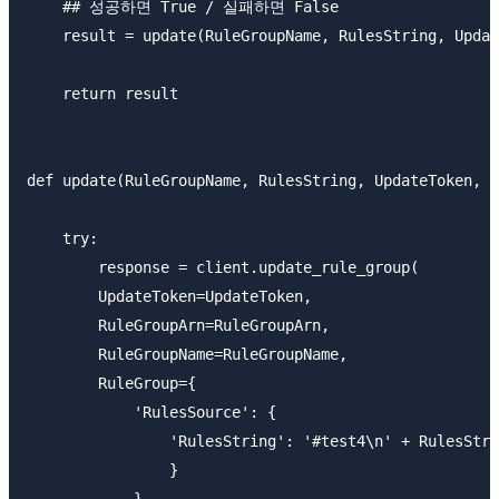
    ## 성공하면 True / 실패하면 False

    result = update(RuleGroupName, RulesString, Updat
    return result

def update(RuleGroupName, RulesString, UpdateToken, R
    try:

        response = client.update_rule_group(

        UpdateToken=UpdateToken,

        RuleGroupArn=RuleGroupArn,

        RuleGroupName=RuleGroupName,

        RuleGroup={

            'RulesSource': {

                'RulesString': '#test4\n' + RulesStri
                }
