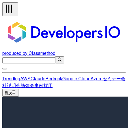
produced by Classmethod
Trending
AWS
Claude
Bedrock
Google Cloud
Azure
セミナー
会
社説明会
勉強会
事例
採用
目次