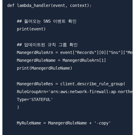
def lambda_handler(event, context):

    ## 들어오는 SNS 이벤트 확인

    print(event)

    ## 업데이트된 규칙 그룹 확인

    ManegerdRuleArn = event["Records"][0]["Sns"]["Mes
    ManegerdRuleName = ManegerdRuleArn[1]

    print(ManegerdRuleName)

    ManegerdRuleRes = client.describe_rule_group(

    RuleGroupArn='arn:aws:network-firewall:ap-northea
    Type='STATEFUL'

    )

    MyRuleName = ManegerdRuleName + '-copy'
