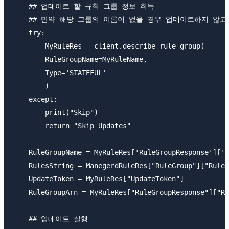
    ## 업데이트 할 규칙 그룹 정보 취득

    ## 만약 해당 그룹의 이름이 없을 경우 업데이트하지 않고 S
    try:

        MyRuleRes = client.describe_rule_group(

        RuleGroupName=MyRuleName,

        Type='STATEFUL'

        )

    except:

        print("Skip")

        return "Skip Updates"

    RuleGroupName = MyRuleRes['RuleGroupResponse']['R
    RulesString = ManegerdRuleRes["RuleGroup"]["Rules
    UpdateToken = MyRuleRes["UpdateToken"]

    RuleGroupArn = MyRuleRes["RuleGroupResponse"]["Ru
    ## 업데이트 실행
