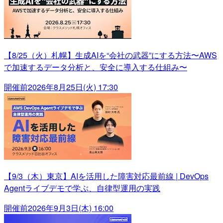
【8/25（火）札幌】生成AIを“会社の武器”にする方法〜AWS
で加速するデータ分析と、安全に導入する仕組み〜
開催前
2026年8月25日(火) 17:30
【9/3（木）東京】AIを活用した障害対応最前線 | DevOps
Agentライブデモで学ぶ、自律型運用の実践
開催前
2026年9月3日(木) 16:00