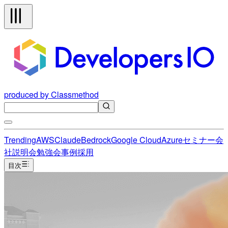
produced by Classmethod
Trending
AWS
Claude
Bedrock
Google Cloud
Azure
セミナー
会
社説明会
勉強会
事例
採用
目次