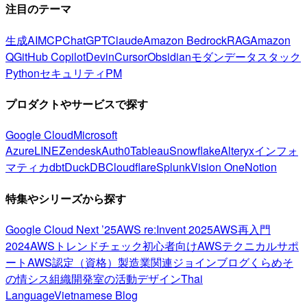
注目のテーマ
生成AI
MCP
ChatGPT
Claude
Amazon Bedrock
RAG
Amazon
Q
GitHub Copilot
Devin
Cursor
Obsidian
モダンデータスタック
Python
セキュリティ
PM
プロダクトやサービスで探す
Google Cloud
Microsoft
Azure
LINE
Zendesk
Auth0
Tableau
Snowflake
Alteryx
インフォ
マティカ
dbt
DuckDB
Cloudflare
Splunk
Vision One
Notion
特集やシリーズから探す
Google Cloud Next ’25
AWS re:Invent 2025
AWS再入門
2024
AWSトレンドチェック
初心者向け
AWSテクニカルサポ
ート
AWS認定（資格）
製造業関連
ジョインブログ
くらめそ
の情シス
組織開発室の活動
デザイン
Thai
Language
Vietnamese Blog