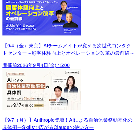
【9/4（金）東京】AIチームメイトが変える次世代コンタク
トセンター～顧客体験向上とオペレーション改革の最前線～
開催前
2026年9月4日(金) 15:00
【9/7（月）】Anthropic登壇！AIによる自治体業務効率化の
具体例ーSkillsで広がるClaudeの使い方ー