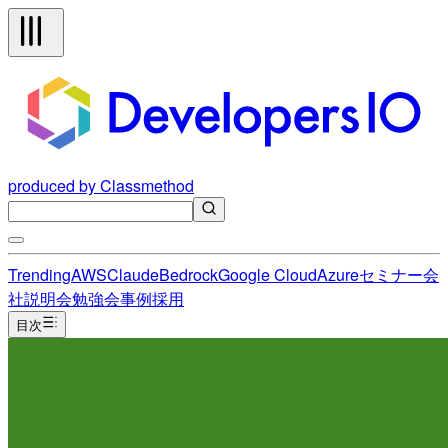
produced by Classmethod
Trending
AWS
Claude
Bedrock
Google Cloud
Azure
セミナー
会
社説明会
勉強会
事例
採用
目次