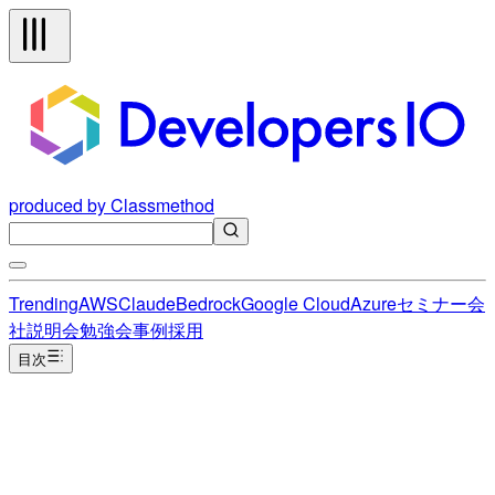
produced by Classmethod
Trending
AWS
Claude
Bedrock
Google Cloud
Azure
セミナー
会
社説明会
勉強会
事例
採用
目次