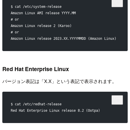
$ cat /etc/system-release
Amazon Linux AMI release YYYY.MM
# or
Amazon Linux release 2 (Karoo)
# or
Amazon Linux release 2023.XX.YYYYMMDD (Amazon Linux)
Red Hat Enterprise Linux
バージョン表記は「X.X」という表記で表示されます。
$ cat /etc/redhat-release
Red Hat Enterprise Linux release 8.2 (Ootpa)