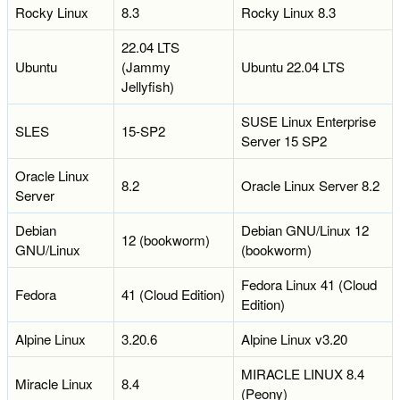
Rocky Linux
8.3
Rocky Linux 8.3
22.04 LTS
Ubuntu
(Jammy
Ubuntu 22.04 LTS
Jellyfish)
SUSE Linux Enterprise
SLES
15-SP2
Server 15 SP2
Oracle Linux
8.2
Oracle Linux Server 8.2
Server
Debian
Debian GNU/Linux 12
12 (bookworm)
GNU/Linux
(bookworm)
Fedora Linux 41 (Cloud
Fedora
41 (Cloud Edition)
Edition)
Alpine Linux
3.20.6
Alpine Linux v3.20
MIRACLE LINUX 8.4
Miracle Linux
8.4
(Peony)