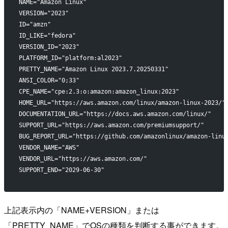
NAME="Amazon Linux"
VERSION="2023"
ID="amzn"
ID_LIKE="fedora"
VERSION_ID="2023"
PLATFORM_ID="platform:al2023"
PRETTY_NAME="Amazon Linux 2023.7.20250331"
ANSI_COLOR="0;33"
CPE_NAME="cpe:2.3:o:amazon:amazon_linux:2023"
HOME_URL="https://aws.amazon.com/linux/amazon-linux-2023/"
DOCUMENTATION_URL="https://docs.aws.amazon.com/linux/"
SUPPORT_URL="https://aws.amazon.com/premiumsupport/"
BUG_REPORT_URL="https://github.com/amazonlinux/amazon-linu
VENDOR_NAME="AWS"
VENDOR_URL="https://aws.amazon.com/"
SUPPORT_END="2029-06-30"
上記表示内の「NAME+VERSION」または
「PRETTY_NAME」でOSの種類を判断する事ができます。