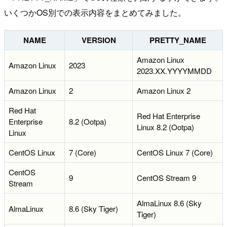
いくつかOS別での表示内容をまとめてみました。
NAME
VERSION
PRETTY_NAME
Amazon Linux
Amazon Linux
2023
2023.XX.YYYYMMDD
Amazon Linux
2
Amazon Linux 2
Red Hat
Red Hat Enterprise
Enterprise
8.2 (Ootpa)
Linux 8.2 (Ootpa)
Linux
CentOS Linux
7 (Core)
CentOS Linux 7 (Core)
CentOS
9
CentOS Stream 9
Stream
AlmaLinux 8.6 (Sky
AlmaLinux
8.6 (Sky Tiger)
Tiger)