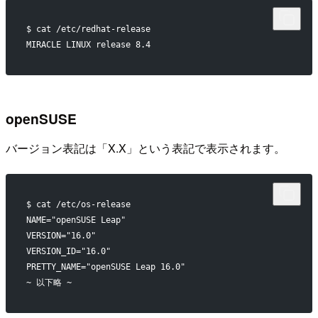
$ cat /etc/redhat-release
MIRACLE LINUX release 8.4 
openSUSE
バージョン表記は「X.X」という表記で表示されます。
$ cat /etc/os-release
NAME="openSUSE Leap"
VERSION="16.0"
VERSION_ID="16.0"
PRETTY_NAME="openSUSE Leap 16.0"
~ 以下略 ~