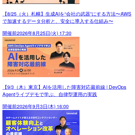
【8/25（火）札幌】生成AIを“会社の武器”にする方法〜AWS
で加速するデータ分析と、安全に導入する仕組み〜
開催前
2026年8月25日(火) 17:30
【9/3（木）東京】AIを活用した障害対応最前線 | DevOps
Agentライブデモで学ぶ、自律型運用の実践
開催前
2026年9月3日(木) 16:00