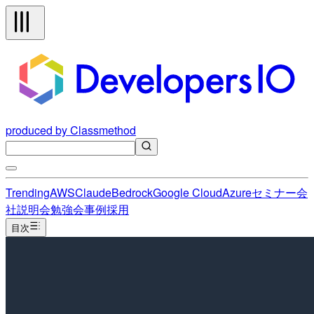
produced by Classmethod
Trending
AWS
Claude
Bedrock
Google Cloud
Azure
セミナー
会
社説明会
勉強会
事例
採用
目次