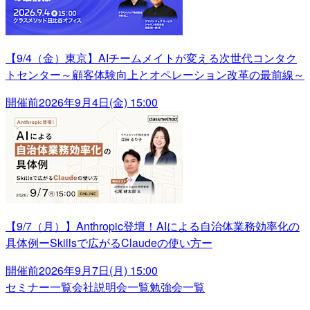
【9/4（金）東京】AIチームメイトが変える次世代コンタク
トセンター～顧客体験向上とオペレーション改革の最前線～
開催前
2026年9月4日(金) 15:00
【9/7（月）】Anthropic登壇！AIによる自治体業務効率化の
具体例ーSkillsで広がるClaudeの使い方ー
開催前
2026年9月7日(月) 15:00
セミナー一覧
会社説明会一覧
勉強会一覧