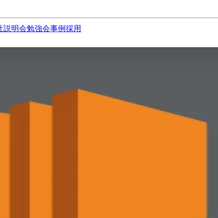
社説明会
勉強会
事例
採用