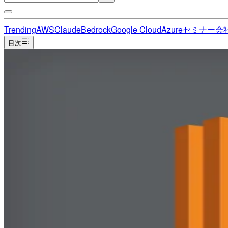
Trending
AWS
Claude
Bedrock
Google Cloud
Azure
セミナー
会
目次