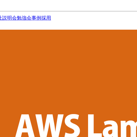
社説明会
勉強会
事例
採用