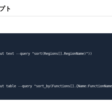
リプト
ut text --query "sort(Regions[].RegionName)"))

ut table --query "sort_by(Functions[].{Name:FunctionName