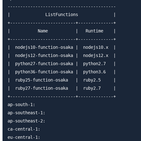
-------------------------------------------

|              ListFunctions              |

+--------------------------+--------------+

|           Name           |   Runtime    |

+--------------------------+--------------+

|  nodejs10-function-osaka |  nodejs10.x  |

|  nodejs12-function-osaka |  nodejs12.x  |

|  python27-function-osaka |  python2.7   |

|  python36-function-osaka |  python3.6   |

|  ruby25-function-osaka   |  ruby2.5     |

|  ruby27-function-osaka   |  ruby2.7     |

+--------------------------+--------------+

ap-south-1:

ap-southeast-1:

ap-southeast-2:

ca-central-1:

eu-central-1:
