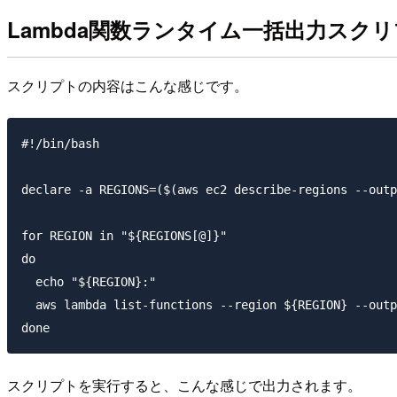
Lambda関数ランタイム一括出力スク
スクリプトの内容はこんな感じです。
#!/bin/bash

declare -a REGIONS=($(aws ec2 describe-regions --outp
for REGION in "${REGIONS[@]}"

do

  echo "${REGION}:"

  aws lambda list-functions --region ${REGION} --outp
スクリプトを実行すると、こんな感じで出力されます。