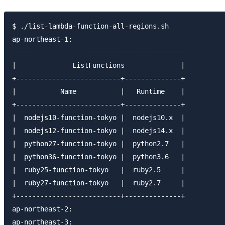
$ ./list-lambda-function-all-regions.sh

ap-northeast-1:

-------------------------------------------

|              ListFunctions              |

+--------------------------+--------------+

|           Name           |   Runtime    |

+--------------------------+--------------+

|  nodejs10-function-tokyo |  nodejs10.x  |

|  nodejs12-function-tokyo |  nodejs14.x  |

|  python27-function-tokyo |  python2.7   |

|  python36-function-tokyo |  python3.6   |

|  ruby25-function-tokyo   |  ruby2.5     |

|  ruby27-function-tokyo   |  ruby2.7     |

+--------------------------+--------------+

ap-northeast-2:

ap-northeast-3:
