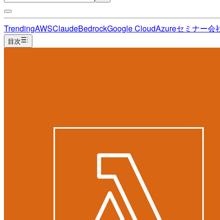
Trending
AWS
Claude
Bedrock
Google Cloud
Azure
セミナー
会
目次