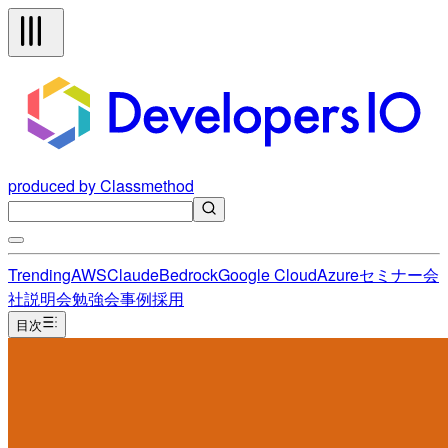
produced by Classmethod
Trending
AWS
Claude
Bedrock
Google Cloud
Azure
セミナー
会
社説明会
勉強会
事例
採用
目次