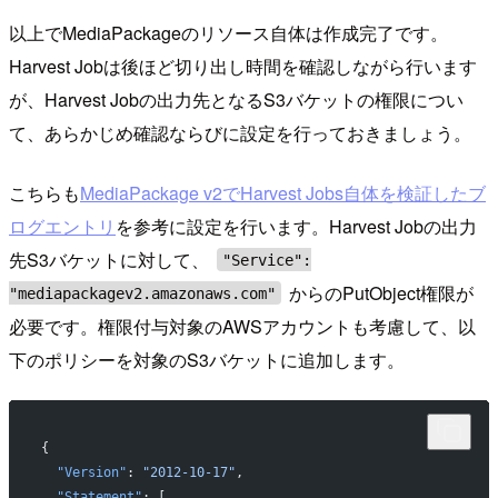
以上でMediaPackageのリソース自体は作成完了です。
Harvest Jobは後ほど切り出し時間を確認しながら行います
が、Harvest Jobの出力先となるS3バケットの権限につい
て、あらかじめ確認ならびに設定を行っておきましょう。
こちらも
MediaPackage v2でHarvest Jobs自体を検証したブ
ログエントリ
を参考に設定を行います。Harvest Jobの出力
先S3バケットに対して、
"Service":
からのPutObject権限が
"mediapackagev2.amazonaws.com"
必要です。権限付与対象のAWSアカウントも考慮して、以
下のポリシーを対象のS3バケットに追加します。
{
  "Version"
: 
"2012-10-17"
,
  "Statement"
: [