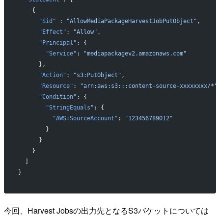
    {
      "Sid"
 : 
"AllowMediaPackageHarvestJobPutObject"
,
      "Effect"
: 
"Allow"
,
      "Principal"
: {
        "Service"
: 
"mediapackagev2.amazonaws.com"
      },
      "Action"
: 
"s3:PutObject"
,
      "Resource"
: 
"arn:aws:s3:::content-source-xxxxxxxx/*"
      "Condition"
: {
        "StringEquals"
: {
          "AWS:SourceAccount"
: 
"123456789012"
        }
      }
    }
  ]
}
今回、Harvest Jobsの出力先となるS3バケットについては