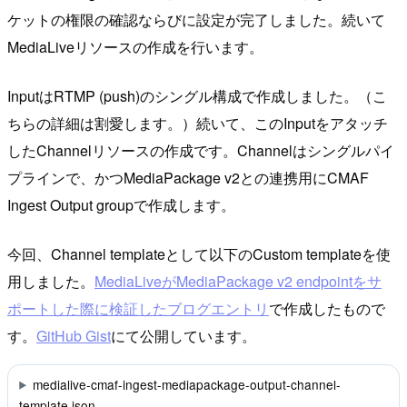
ケットの権限の確認ならびに設定が完了しました。続いて
MediaLiveリソースの作成を行います。
InputはRTMP (push)のシングル構成で作成しました。（こ
ちらの詳細は割愛します。）続いて、このInputをアタッチ
したChannelリソースの作成です。Channelはシングルパイ
プラインで、かつMediaPackage v2との連携用にCMAF
Ingest Output groupで作成します。
今回、Channel templateとして以下のCustom templateを使
用しました。
MediaLiveがMediaPackage v2 endpointをサ
ポートした際に検証したブログエントリ
で作成したもので
す。
GitHub Gist
にて公開しています。
medialive-cmaf-ingest-mediapackage-output-channel-
template.json