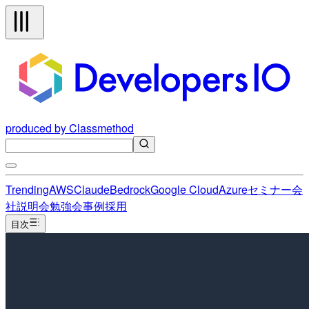
produced by Classmethod
Trending
AWS
Claude
Bedrock
Google Cloud
Azure
セミナー
会
社説明会
勉強会
事例
採用
目次