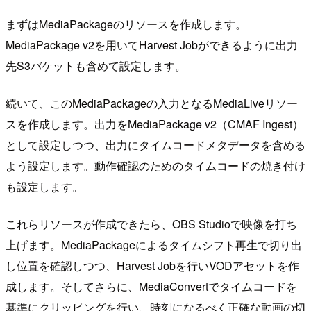
まずはMediaPackageのリソースを作成します。
MediaPackage v2を用いてHarvest Jobができるように出力
先S3バケットも含めて設定します。
続いて、このMediaPackageの入力となるMediaLiveリソー
スを作成します。出力をMediaPackage v2（CMAF Ingest）
として設定しつつ、出力にタイムコードメタデータを含める
よう設定します。動作確認のためのタイムコードの焼き付け
も設定します。
これらリソースが作成できたら、OBS Studioで映像を打ち
上げます。MediaPackageによるタイムシフト再生で切り出
し位置を確認しつつ、Harvest Jobを行いVODアセットを作
成します。そしてさらに、MediaConvertでタイムコードを
基準にクリッピングを行い、時刻になるべく正確な動画の切