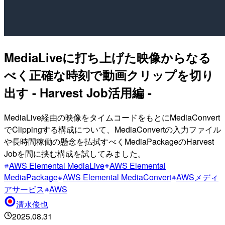
MediaLiveに打ち上げた映像からなる
べく正確な時刻で動画クリップを切り
出す - Harvest Job活用編 -
MediaLive経由の映像をタイムコードをもとにMediaConvert
でClippingする構成について、MediaConvertの入力ファイル
や長時間稼働の懸念を払拭すべくMediaPackageのHarvest
Jobを間に挟む構成を試してみました。
AWS Elemental MediaLive
AWS Elemental
MediaPackage
AWS Elemental MediaConvert
AWSメディ
アサービス
AWS
清水俊也
2025.08.31