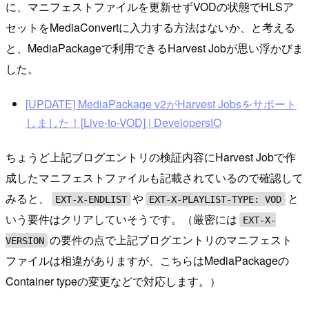
に、マニフェストファイルを更新せずVODの状態でHLSア
セットをMediaConvertに入力する方法はないか、と考える
と、MediaPackageで利用できるHarvest Jobが思い浮かびま
した。
[UPDATE] MediaPackage v2がHarvest Jobsをサポート
しました！[Live-to-VOD] | DevelopersIO
ちょうど上記ブログエントリの検証内容にHarvest Jobで作
成したマニフェストファイルも記載されているので確認して
みると、
や
と
EXT-X-ENDLIST
EXT-X-PLAYLIST-TYPE: VOD
いう要件はクリアしていそうです。（厳密には
EXT-X-
の要件の点で上記ブログエントリのマニフェスト
VERSION
ファイルは相違がありますが、こちらはMediaPackageの
Container typeの変更などで対応します。）